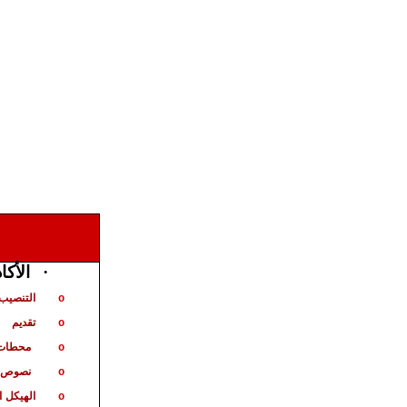
الأكا
·
التنصيب 
o
تقديم
o
محطات 
o
نصوص ت
o
الهيكل
ا
o