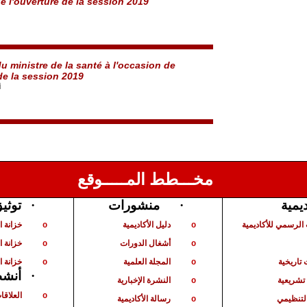
e l'ouverture de la session 2019
u ministre de la santé à l'occasion de
de la session 2019
i
مخـــطط المـــــوقع
توثي
·
منشورات
·
ديمية
الرسمي للأكاديمية
دليل الأكاديمية
خزانة 
o
o
أشغال الدورات
خزانة ا
o
o
تاريخية
المجلة العلمية
خزانة ا
o
o
أنشط
·
شريعية
النشرة الإخبارية
o
العلاقا
o
لتنظيمي
رسالة الأكاديمية
o