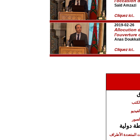
l'occasion d
Saïd Amzazi
Cliquez ici..
2019-02-26
Allocution d
l'ouverture 
Anas Doukkal
Cliquez ici..
ق
الكتب
لفيديو
لصور
ة دولية
ت المتعددة الأطراف