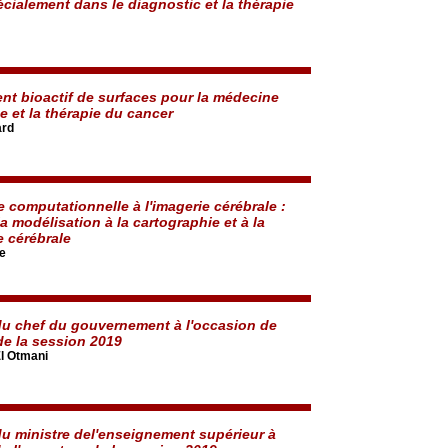
écialement dans le diagnostic et la thérapie
t bioactif de surfaces pour la médecine
e et la thérapie du cancer
ard
e computationnelle à l'imagerie cérébrale :
a modélisation à la cartographie et à la
 cérébrale
e
du chef du gouvernement à l'occasion de
de la session 2019
l Otmani
du ministre del'enseignement supérieur à