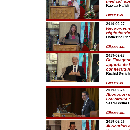
médical, sp
Kawtar Hafidi
Cliquez ici..
2019-02-27
Recouvremen
régénératric
Catherine Pic
Cliquez ici..
2019-02-27
De l'imageri
apports de l
connectique
Rachid Derich
Cliquez ici..
2019-02-26
Allocution 
l'ouverture 
Saad-Eddine E
Cliquez ici..
2019-02-26
Allocution 