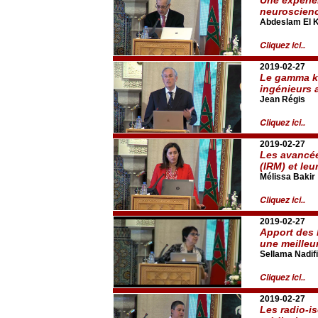
neuroscienc
Abdeslam El K
Cliquez ici..
2019-02-27
Le gamma kn
ingénieurs 
Jean Régis
Cliquez ici..
2019-02-27
Les avancée
(IRM) et leu
Mélissa Bakir
Cliquez ici..
2019-02-27
Apport des 
une meilleu
Sellama Nadifi
Cliquez ici..
2019-02-27
Les radio-i