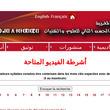
ديمية
منشورات
توثيق
أن
أشرطة الفيديو المتاحة
usieurs syllabes censées être contenues dans les mots clés espacées avec de
(5 au maximum)
4
5
6
7
8
9
10
11
12
13
14
15
16
17
1
nce réussie pour le développement des