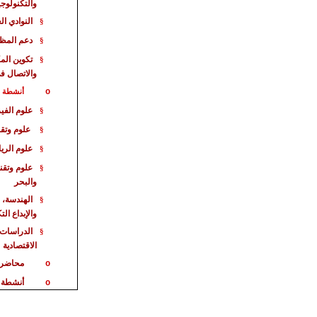
والتكنولوجي
النوادي ال
§
دعم المظا
§
تكوين الم
§
والاتصال ف
o
أنشطة خا
علوم الفيز
§
علوم وتقن
§
علوم الري
§
علوم وتقن
§
والبحر
الهندسة، 
§
والإبداع ال
الدراسات 
§
الاقت
صادية
محاضر
o
أنشطة 
o