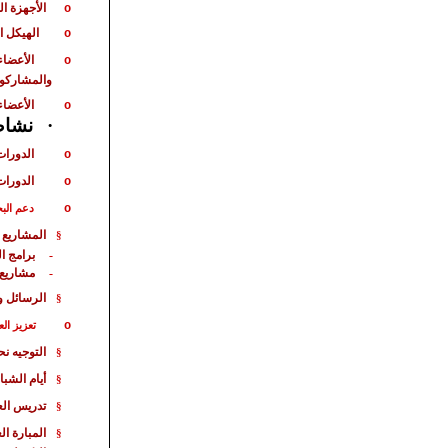
الأجهزة ا
o
الهيكل ا
o
الأعضاء
o
والمشاركو
الأعضاء
o
نشاط 
·
الدورات
o
الدورات
o
o
دعم الب
المشاريع 
§
برامج ا
-
مشاريع
-
الرسائل و
§
o
تعزيز الع
التوجيه ن
§
أيام الشبا
§
تدريس الع
§
المبارة
الع
§