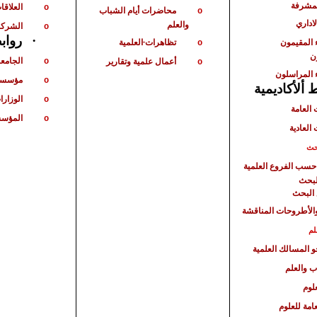
لمشرفة
العلاقات
o
محاضرات أيام الشباب
o
لاداري
والعلم
الشركا
o
رواب
·
 المقيمون
تظاهرات
العلمية
o
ن
الجامع
أعمال علمية وتقارير
o
o
 المراسلون
مؤسسا
o
ألأكاديمية
الوزارا
o
 العامة
المؤسس
o
 العادية
حث
حسب الفروع العلمية
لبحث
البحث
الأطروحات المناقشة
لم
حو المسالك العلمية
ب والعلم
لوم
امة للعلوم