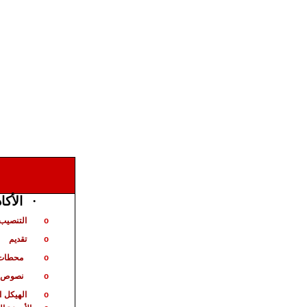
·
الأكا
التنصيب 
o
تقديم
o
محطات 
o
نصوص ت
o
الهيكل
ا
o