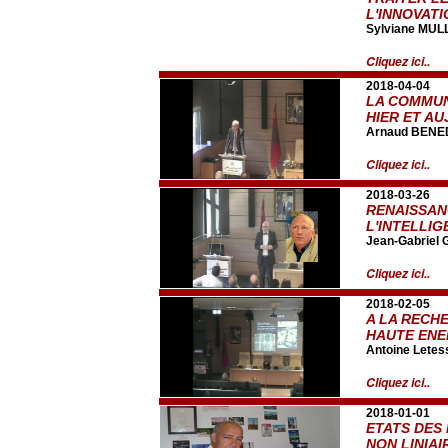
L'INNOVAT
Sylviane MUL
Cliquez ici..
2018-04-04
LA COMMUN
HIER ET AU
Arnaud BENE
Cliquez ici..
2018-03-26
RENAISSAN
L'INTELLIG
Jean-Gabriel
Cliquez ici..
2018-02-05
A LA RECH
HAUTE ENE
Antoine Letes
Cliquez ici..
2018-01-01
ETATS DES
NON LINIAI