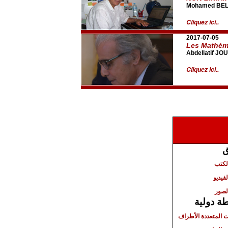
Mohamed BE
Cliquez ici..
2017-07-05
Les Mathéma
Abdellatif JO
Cliquez ici..
ق
الكتب
لفيديو
لصور
ة دولية
ت المتعددة الأطراف