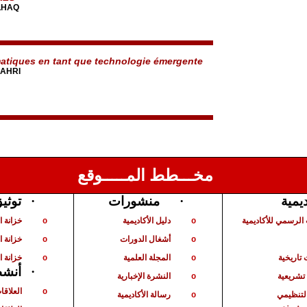
LHAQ
tiques en tant que technologie émergente
UAHRI
مخـــطط المـــــوقع
ديمية
·
منشورات
·
توثي
الرسمي للأكاديمية
دليل الأكاديمية
خزانة 
o
o
أشغال الدورات
خزانة ا
o
o
تاريخية
المجلة العلمية
خزانة ا
o
o
·
أنشط
شريعية
النشرة الإخبارية
o
العلاقا
o
لتنظيمي
رسالة الأكاديمية
o