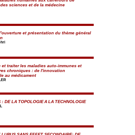
, des sciences et de la médecine
d'ouverture et présentation du thème général
on
hri
et traiter les maladies auto-immunes et
res chroniques : de l'innovation
le au médicament
LER
 : DE LA TOPOLOGIE A LA TECHNOLOGIE
EL
E LUPUS SANS EFFET SECONDAIRE: DE