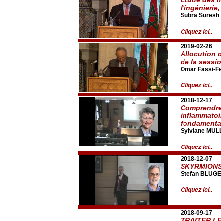
l'ingénierie
Subra Suresh
Cliquez ici..
2019-02-26
Allocution 
de la sessi
Omar Fassi-Fe
Cliquez ici..
2018-12-17
Comprendre 
inflammatoi
fondamenta
Sylviane MUL
Cliquez ici..
2018-12-07
SKYRMIONS
Stefan BLUG
Cliquez ici..
2018-09-17
TRAITER L