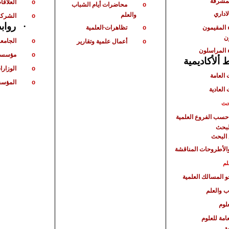
لمشرفة
العلاقات
o
محاضرات أيام الشباب
o
لاداري
والعلم
الشركا
o
·
رواب
 المقيمون
تظاهرات
العلمية
o
ن
الجامع
أعمال علمية وتقارير
o
o
 المراسلون
مؤسسا
o
ألأكاديمية
الوزارا
o
 العامة
المؤسس
o
 العادية
حث
حسب الفروع العلمية
لبحث
البحث
الأطروحات المناقشة
لم
حو المسالك العلمية
ب والعلم
لوم
امة للعلوم
ة