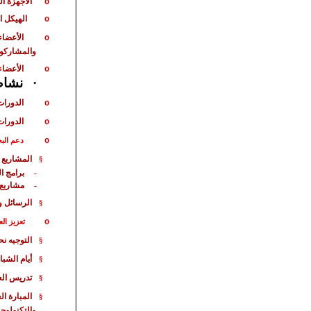
الأجهزة ا
o
الهيكل ا
o
الأعضاء
o
والمشاركو
الأعضاء
o
·
نشاط 
الدورات
o
الدورات
o
o
دعم الب
المشاريع 
§
برامج ا
-
مشاريع
-
الرسائل و
§
o
تعزيز الع
التوجيه ن
§
أيام الشبا
§
تدريس الع
§
المبارة
الع
§
والتكنولوجي