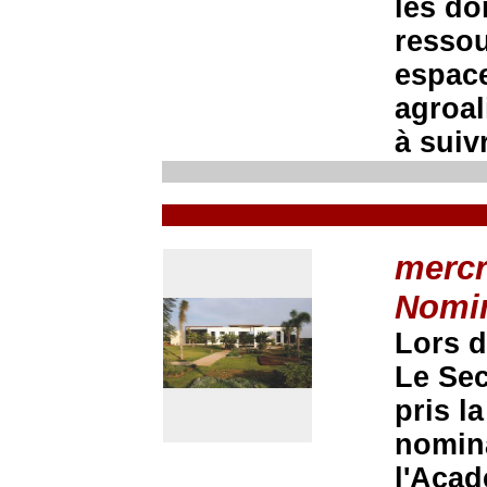
les do
ressou
espace
agroal
à suivr
mercr
Nomi
Lors d
Le Sec
pris l
nomina
l'Acad