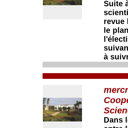
Suite 
scient
revue 
le pla
l'élec
suivan
à suivr
mercr
Coopé
Scien
Dans l