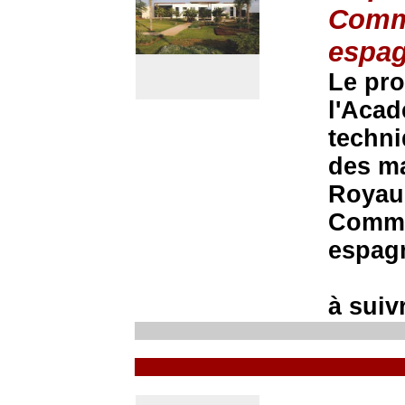
Comma
espag
Le pro
l'Acad
techni
des m
Royaum
Comman
espag
à suivr