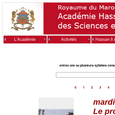
L'Académie
Activités
Hassan II
entrez une ou plusieurs syllabes cen
0
1
2
3
4
mardi
Le pr