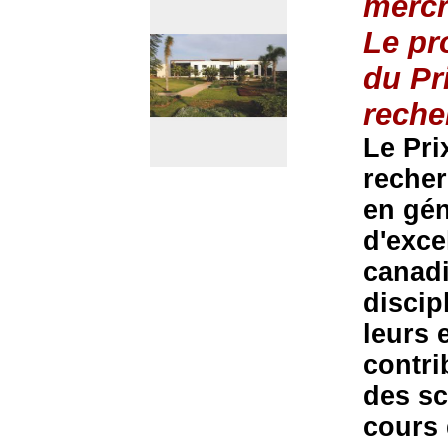
mercr
Le pr
du Pr
reche
Le Pri
recher
en gén
d'exce
canadi
discip
leurs 
contri
des sc
cours 