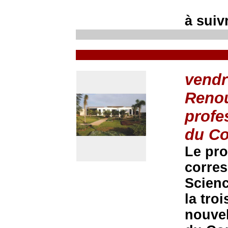
à suivr
vendr
Renou
profe
du Co
Le pr
corres
Scienc
la tro
nouvel