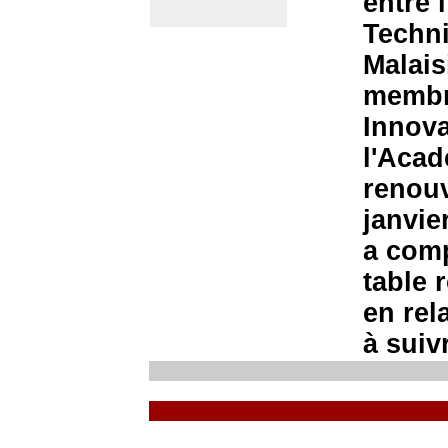
entre 
Techni
Malais
membre
Innova
l'Acad
renouv
janvie
a comp
table 
en rel
à suivr