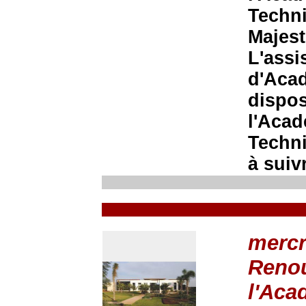
Techni
Majest
L'assi
d'Aca
dispos
l'Acad
Techn
à suivr
mercr
Renou
l'Aca