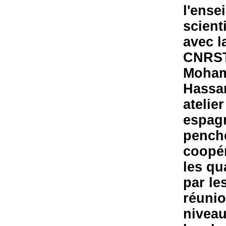
l'ense
scient
avec l
CNRST,
Moham
Hassan
atelie
espagn
pench
coopér
les qu
par le
réunio
niveau