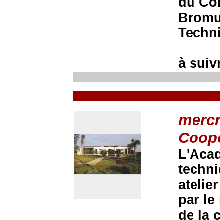
du Com
Bromu
Techn
à suivr
mercr
Coopé
L'Acad
techni
atelie
par le
de la 