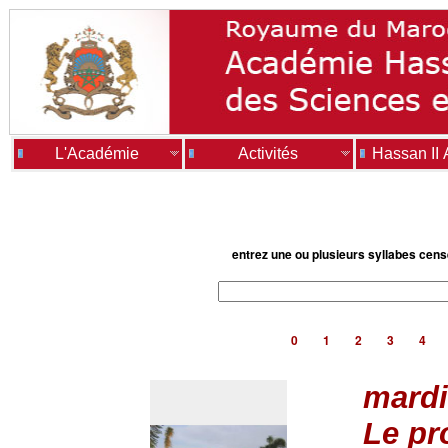
L'Académie
Activités
Hassan II
entrez une ou plusieurs syllabes cen
0
1
2
3
4
mardi
Le pr