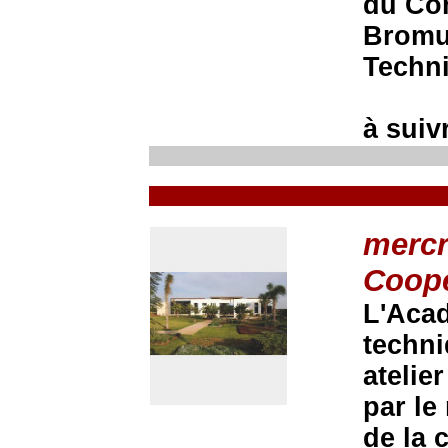
du Com
Bromu
Techn
à suivr
mercr
Coopé
L'Acad
techni
atelie
par le
de la 