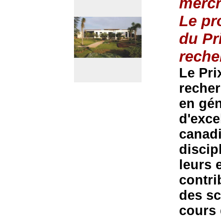
mercr
Le pr
du Pr
reche
Le Pri
recher
en gén
d'exce
canadi
discip
leurs 
contri
des sc
cours 