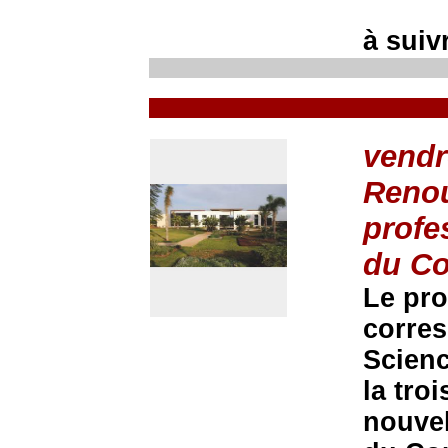
à suivr
vendr
Renou
profe
du Co
Le pr
corres
Scienc
la tro
nouvel