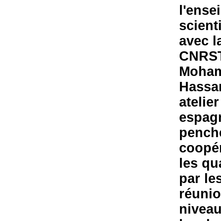
l'ense
scient
avec l
CNRST,
Moham
Hassan
atelie
espagn
pench
coopér
les qu
par le
réunio
niveau