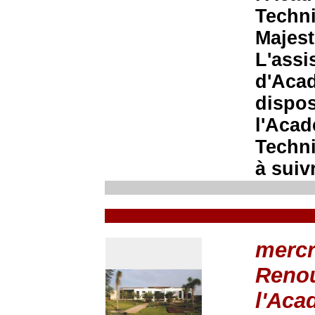
Techni
Majest
L'assi
d'Aca
dispos
l'Acad
Techn
à suivr
mercr
Renou
l'Aca