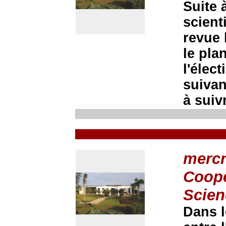
Suite 
scient
revue 
le pla
l'élec
suivan
à suivr
mercr
Coopé
Scien
Dans l