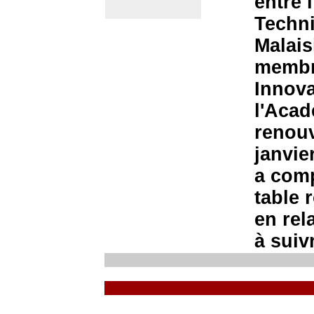
entre 
Techni
Malais
membre
Innova
l'Acad
renouv
janvie
a comp
table 
en rel
à suivr