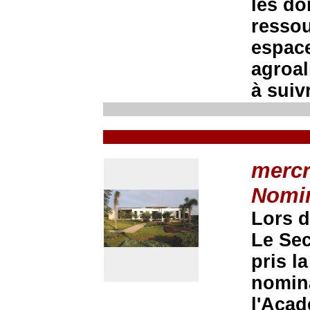
les do
ressou
espace
agroal
à suivr
mercr
Nomi
Lors d
Le Sec
pris l
nomina
l'Acad