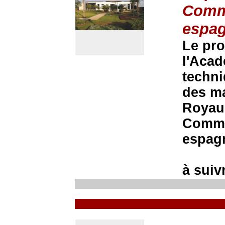
Comma
espag
Le pro
l'Acad
techni
des m
Royaum
Comman
espag
à suivr