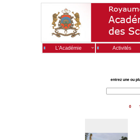
L'Académie
Activités
entrez une ou pl
0