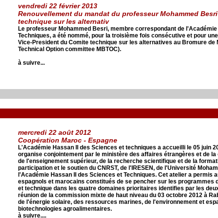
vendredi 22 février 2013
Renouvellement du mandat du professeur Mohammed Besri 
technique sur les alternativ
Le professeur Mohammed Besri, membre correspondant de l'Académie H
Techniques, a été nommé, pour la troisième fois consécutive et pour une
Vice-President du Comite technique sur les alternatives au Bromure de
Technical Option committee MBTOC).
à suivre...
mercredi 22 août 2012
Coopération Maroc - Espagne
L'Académie Hassan II des Sciences et techniques a accueilli le 05 juin 20
organise conjointement par le ministère des affaires étrangères et de la 
de l'enseignement supérieur, de la recherche scientifique et de la forma
participation et le soutien du CNRST, de l'IRESEN, de l'Université Moha
l'Académie Hassan II des Sciences et Techniques. Cet atelier a permis a
espagnols et marocains constitués de se pencher sur les programmes d
et technique dans les quatre domaines prioritaires identifies par les de
réunion de la commission mixte de haut niveau du 03 octobre 2012 à Rab
de l'énergie solaire, des ressources marines, de l'environnement et esp
biotechnologies agroalimentaires.
à suivre....