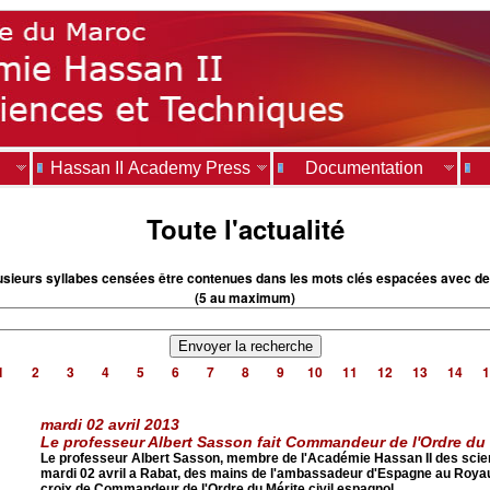
Hassan II Academy Press
Documentation
Toute l'actualité
usieurs syllabes censées être contenues dans les mots clés espacées avec de
(5 au maximum)
1
2
3
4
5
6
7
8
9
10
11
12
13
14
1
mardi 02 avril 2013
Le professeur Albert Sasson fait Commandeur de l'Ordre du 
Le professeur Albert Sasson, membre de l'Académie Hassan II des scien
mardi 02 avril a Rabat, des mains de l'ambassadeur d'Espagne au Royau
croix de Commandeur de l'Ordre du Mérite civil espagnol.