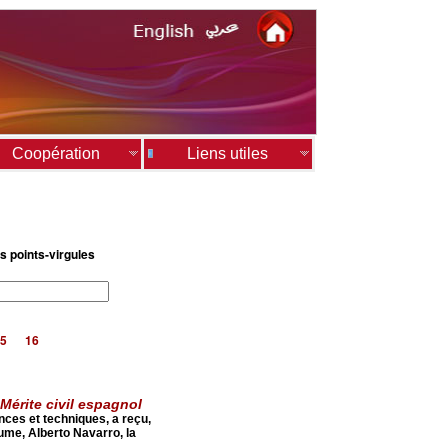
Coopération
Liens utiles
s points-virgules
5
16
Mérite civil espagnol
ces et techniques, a reçu,
me, Alberto Navarro, la