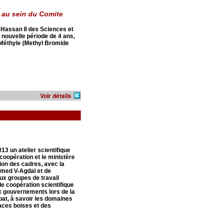
au sein du Comite
assan II des Sciences et
 nouvelle période de 4 ans,
 Méthyle (Methyl Bromide
Voir détails
13 un atelier scientifique
coopération et le ministère
tion des cadres, avec la
mmed V-Agdal et de
ux groupes de travail
e coopération scientifique
ux gouvernements lors de la
at, à savoir les domaines
aces boises et des