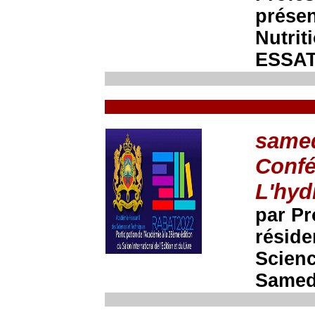
présen
Nutrit
ESSAT
samed
Confé
L'hyd
par Pr
réside
Scienc
Samedi