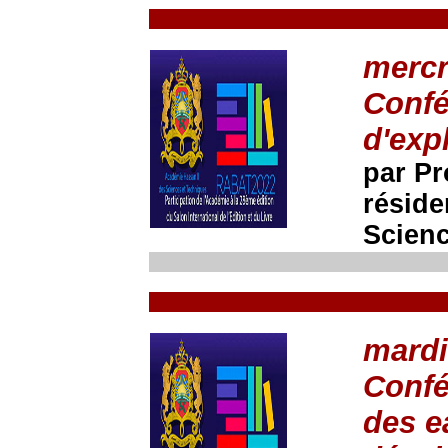
mercr
Confé
d'exp
par P
réside
Scienc
mardi
Confé
des e