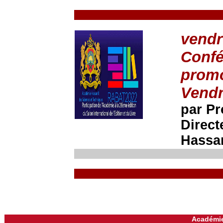
vendr
Confé
promo
Vendr
par P
Direct
Hassan
Académie