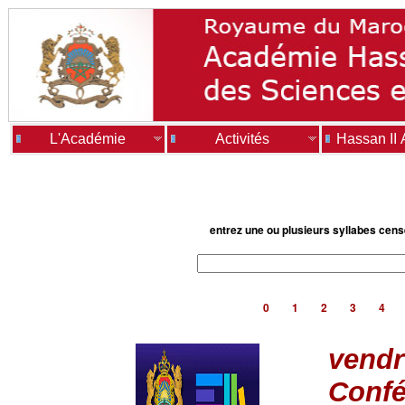
L'Académie
Activités
Hassan II
entrez une ou plusieurs syllabes cen
0
1
2
3
4
vendr
Confé