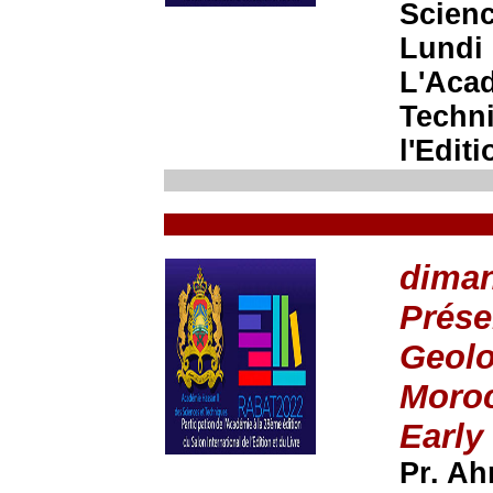
Scienc
Lundi 
L'Acad
Techni
l'Edit
diman
Prése
Geolo
Moroc
Early
Pr. A