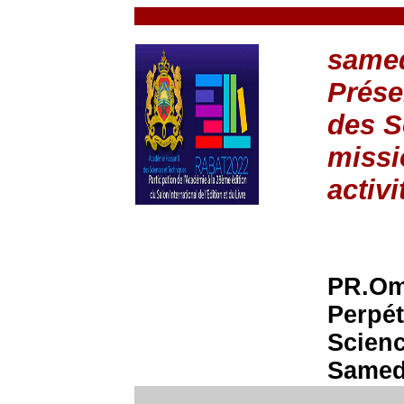
samed
Prése
des S
missi
activi
PR.Om
Perpét
Scienc
Samedi