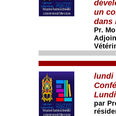
dével
un co
dans 
Pr. M
Adjoin
Vétéri
lundi
Confé
Lundi
par Pr
réside