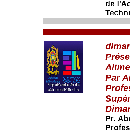
de l'A
Techn
diman
Prése
Alime
Par 
Profe
Supér
Diman
Pr. A
Profes