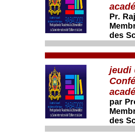
acadé
Pr. R
Membre
des Sc
jeudi
Confé
acadé
par P
Membre
des Sc