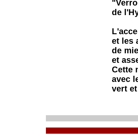
"Verro
de l'H
L'acce
et les
de mie
et ass
Cette 
avec l
vert e