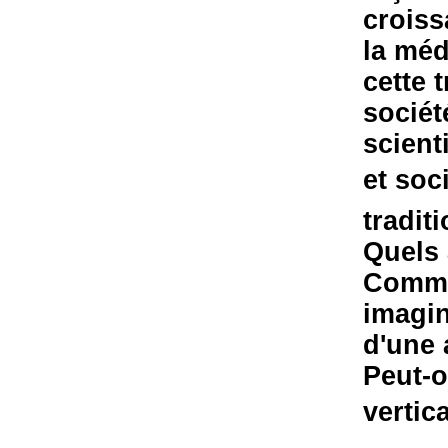
croiss
la méd
cette 
sociét
scient
et soc
tradit
Quels 
Commen
imagin
d'une 
Peut-o
vertic