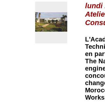
lundi
Ateli
Consu
L'Acad
Techni
en par
The Na
engine
concou
chang
Morocc
Works