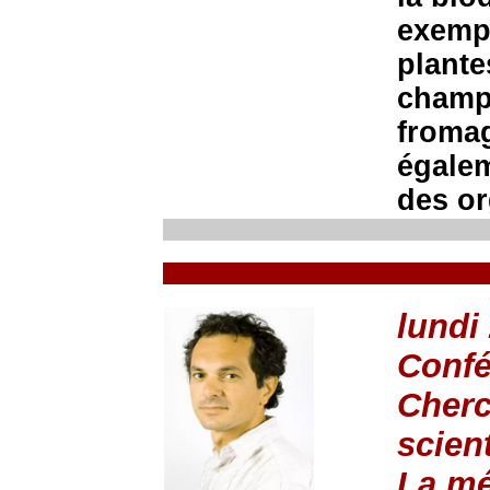
exemp
plante
champi
fromag
égalem
des or
lundi
Confé
Cherc
scien
La mé