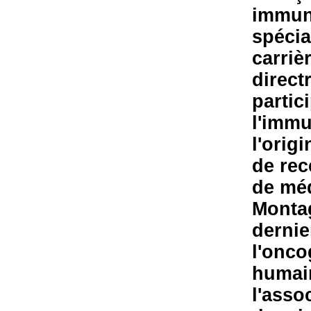
immuno
spécia
carrièr
direct
partic
l'immu
l'orig
de rec
de méd
Montag
dernie
l'onco
humain
l'asso