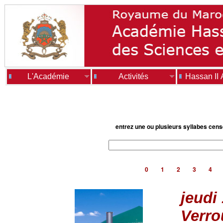
L'Académie
Activités
Hassan II
entrez une ou plusieurs syllabes cen
0
1
2
3
4
jeudi
Verro