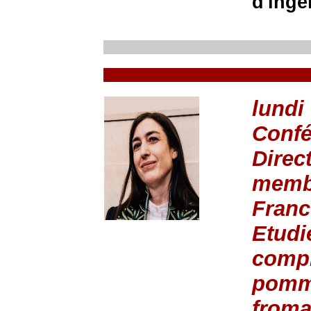
d'ingé
lundi
Confé
Direc
membr
Franc
Etudi
compr
pommi
from