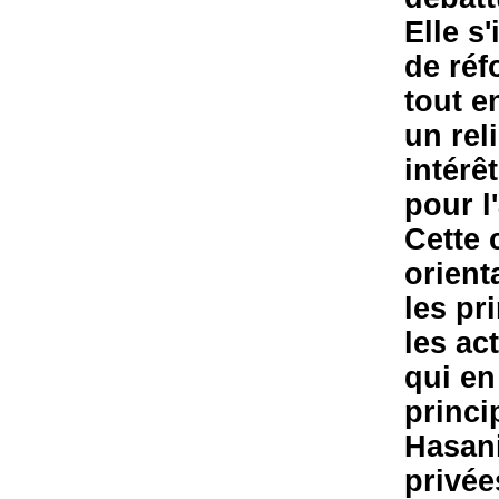
Elle s
de réf
tout e
un rel
intérê
pour l
Cette 
orient
les pr
les ac
qui en
princi
Hasani
privée