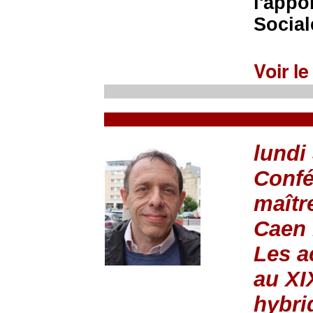
l'appo
Social
Voir l
lundi
Confé
maîtr
Caen 
Les a
au XIX
hybri