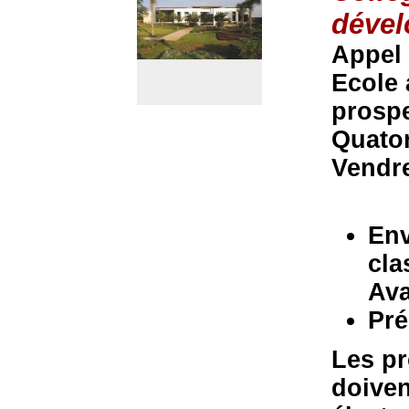
déve
Appel
Ecole 
prosp
Quato
Vendre
Env
cla
Ava
Pré
Les p
doiven