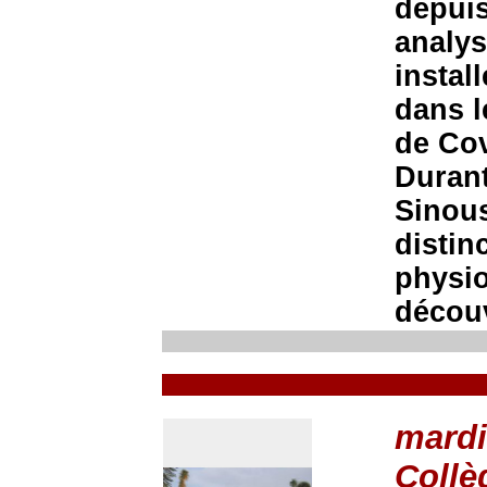
depuis
analys
instal
dans l
de Cov
Durant
Sinou
distin
physio
découv
mardi
Collè