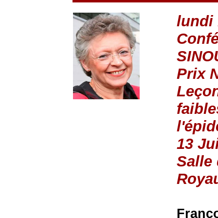
lundi
Confé
SINO
Prix 
Leçon
faibl
l'épi
13 Ju
Salle
Roya
Franço