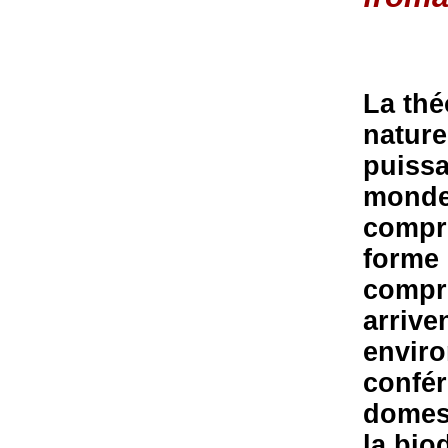
La thé
nature
puissa
monde 
compre
forme 
compr
arrive
envir
confér
domes
la bio