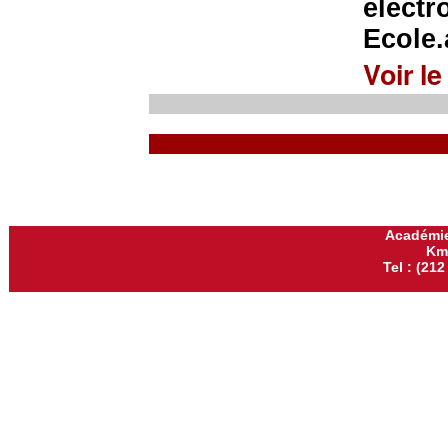
électr
Ecole
Voir le
Académie
Km
Tel : (212