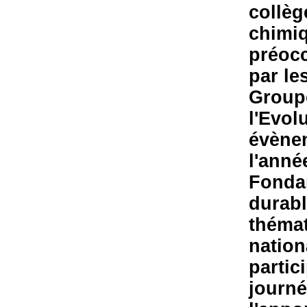
collèg
chimiq
préocc
par le
Groupe
l'Evol
évènem
l'anné
Fonda
durabl
thémat
nation
partic
journé