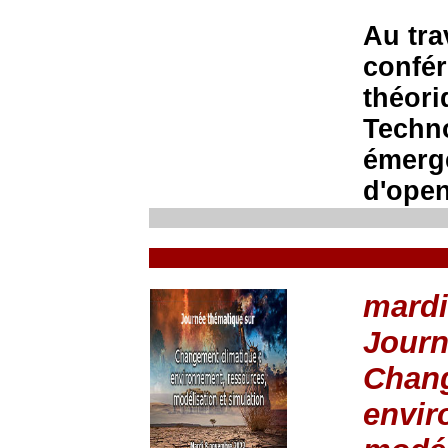
Au tra
confér
théori
Techno
émerge
d'open
mardi
Journ
Chang
envir