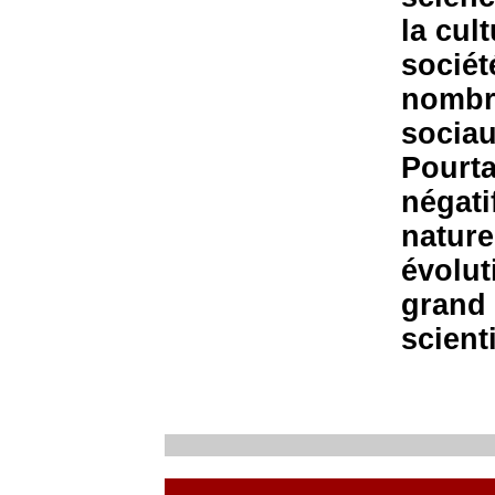
la cul
société
nombr
sociau
Pourta
négati
nature
évolut
grand 
scient