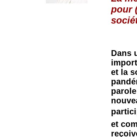
pour 
socié
Dans u
import
et la 
pandém
parole
nouvea
partic
et com
reçoiv