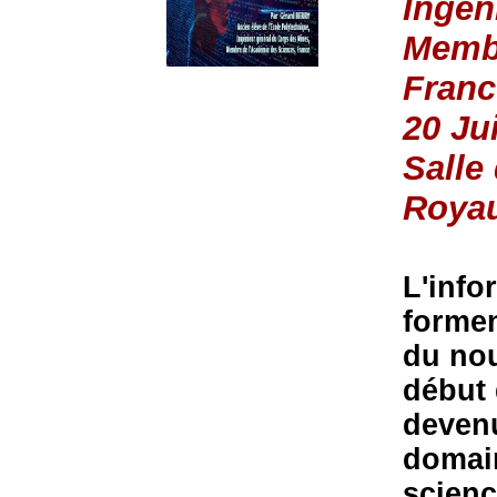
Ingén
Membr
Franc
20 Ju
Salle
Roya
L'info
formen
du no
début 
devenu
domai
scienc