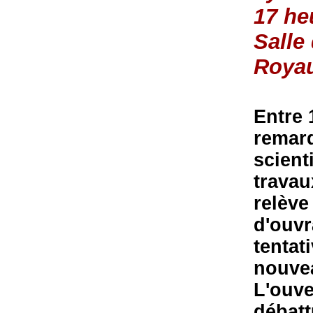
17 he
Salle
Roya
Entre 
remar
scient
travau
relève
d'ouv
tentat
nouvea
L'ouve
débattu