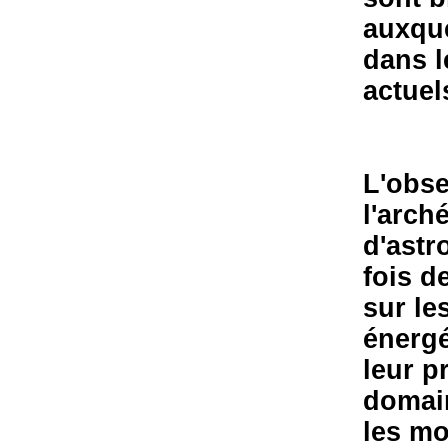
auxqu
dans l
actuel
L'obse
l'arch
d'astr
fois d
sur le
énergé
leur p
domain
les mo