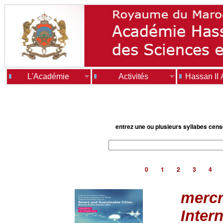
L'Académie
Activités
Hassan II
entrez une ou plusieurs syllabes cen
0
1
2
3
4
mercr
Inter