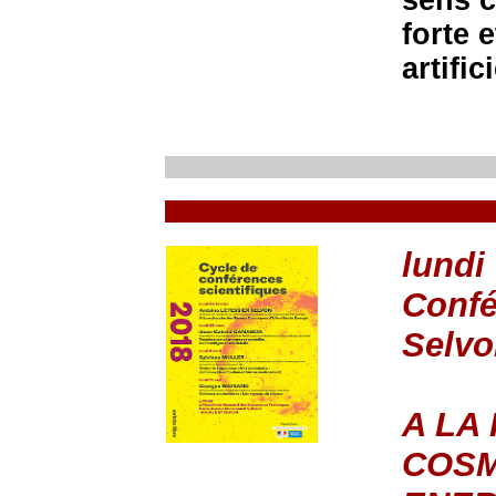
sens cl
forte e
artific
lundi
Confé
Selvo
A LA
COSM