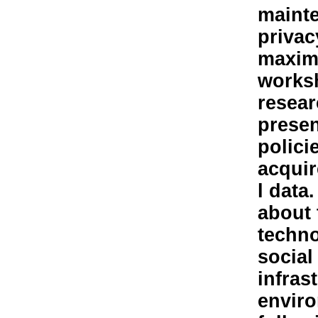
mainte
privac
maximi
worksh
resear
presen
polici
acquir
l data
about
techno
social
infras
enviro