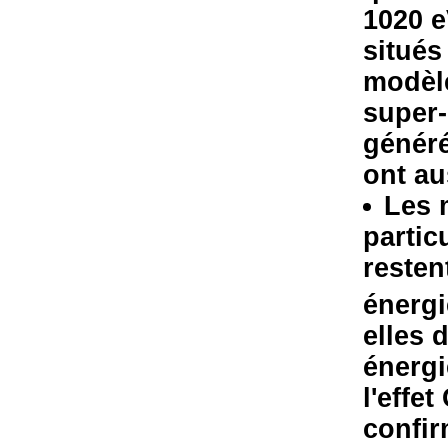
1020 e
situés
modèle
super-
généré
ont au
Les 
partic
resten
énergi
elles 
énergi
l'effe
confir