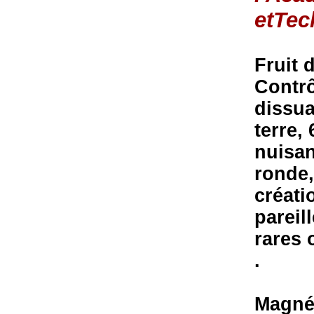
etTec
Fruit 
Contrô
dissua
terre,
nuisan
ronde,
créati
pareil
rares 
.
Magné