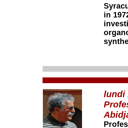
Syracu
in 197
invest
organo
synthe
lundi
Profe
Abidj
Profe