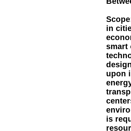
Betwee
Scope:
in cit
econo
smart 
techno
design
upon i
energy
transp
center
enviro
is req
resour