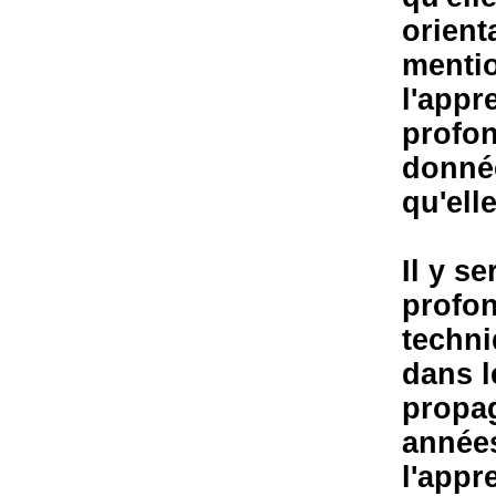
orient
mentio
l'appr
profon
donnée
qu'ell
Il y s
profon
techni
dans l
propag
années
l'appr