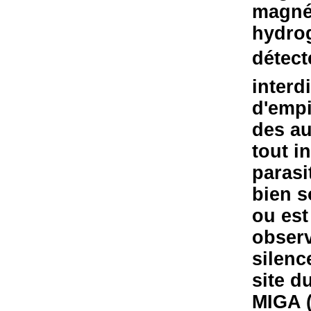
magné
hydro
détect
interd
d'empi
des au
tout in
parasi
bien s
ou est
observ
silenc
site d
MIGA (