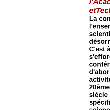
l'Aca
etTec
La com
l'ense
scient
désorm
C'est 
s'effo
confér
d'abor
activi
20ème 
siècle
spécif