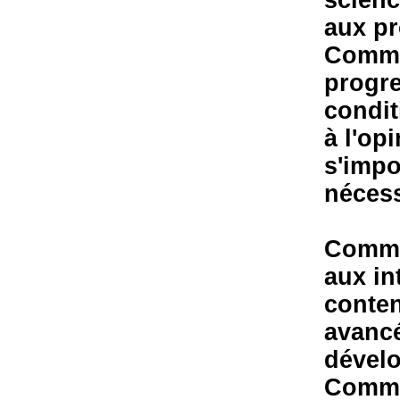
scienc
aux p
Commen
progre
condit
à l'o
s'imp
nécess
Commen
aux in
conte
avancé
dével
Commen