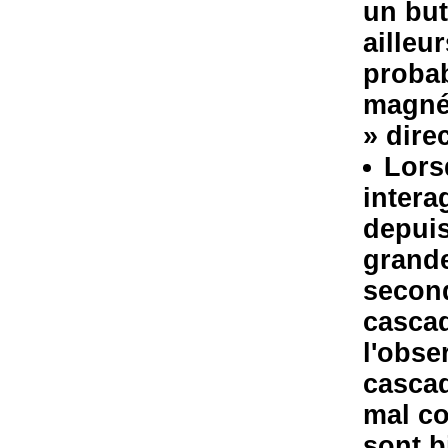
un but
ailleu
proba
magnét
» dire
Lors
intera
depuis
grande
second
cascad
l'obse
cascad
mal co
sont b