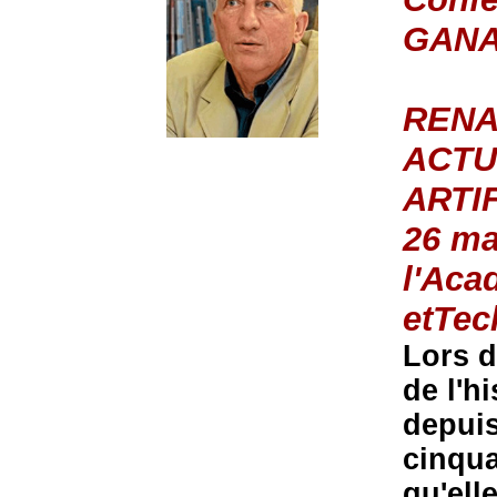
GANA
RENA
ACTU
ARTI
26 ma
l'Aca
etTec
Lors d
de l'hi
depuis
cinqua
qu'ell