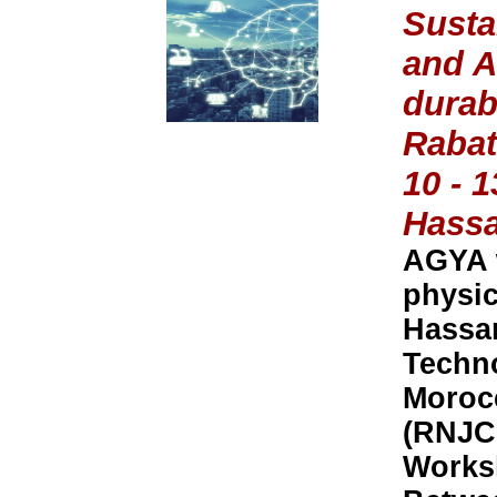
Susta
and As
durabl
Rabat
10 - 
Hassa
AGYA w
physic
Hassan
Techno
Moroc
(RNJCS
Worksh