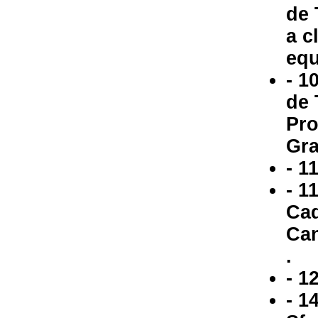
de 
a c
equ
- 1
de 
Pro
Gra
- 1
- 1
Cad
Can
.
- 1
- 1