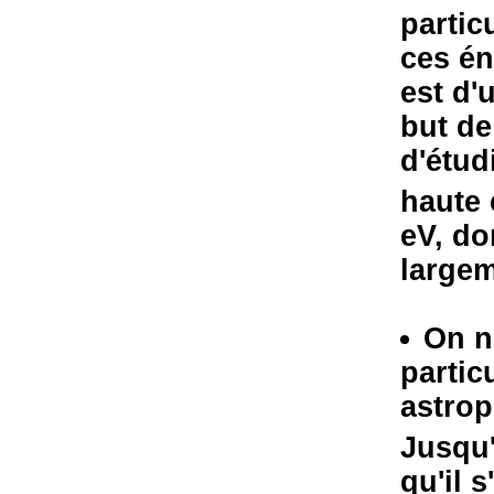
partic
ces én
est d'
but de
d'étud
haute 
eV, d
largem
On n
particu
astrop
Jusqu'
qu'il 