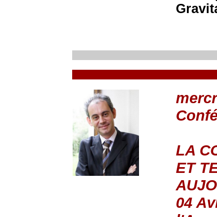
Gravit
mercr
Conf
LA C
ET T
AUJO
04 Av