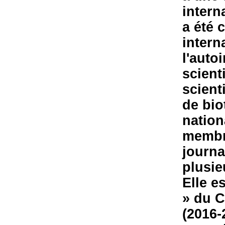
intern
a été 
intern
l'auto
scient
scient
de bio
nation
membre
journa
plusie
Elle e
» du 
(2016-