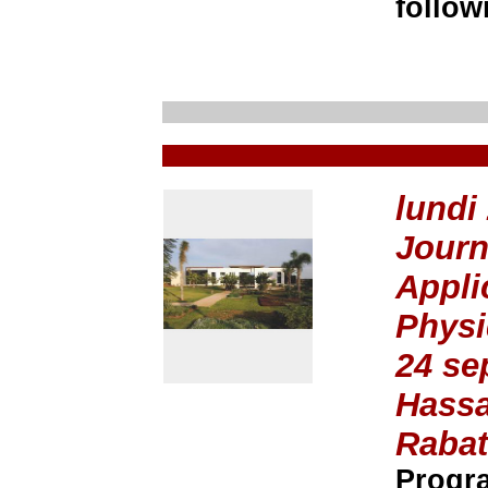
follow
lundi
Journ
Appli
Phys
24 se
Hassa
Rabat
Progr