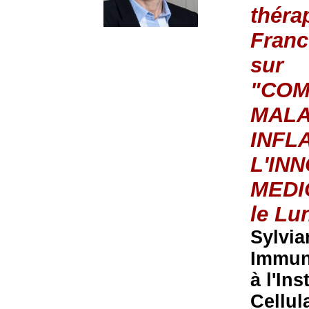
théra
Franc
sur
"COM
MALA
INFL
L'IN
MEDI
le Lu
Sylvia
Immun
à l'In
Cellul