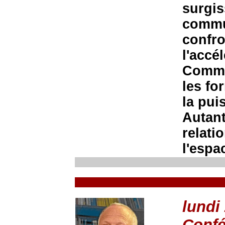
surgis
commu
confro
l'accé
Commen
les fo
la pui
Autant
relati
l'espa
lundi
Confé