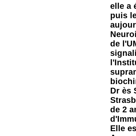
elle a
puis l
aujour
Neuro
de l'
signal
l'Insti
supram
biochi
Dr ès 
Strasb
de 2 a
d'Immu
Elle e