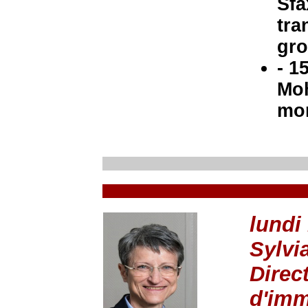
Sfa
tra
gro
- 1
Moh
mom
lundi
Sylv
Direc
d'imm