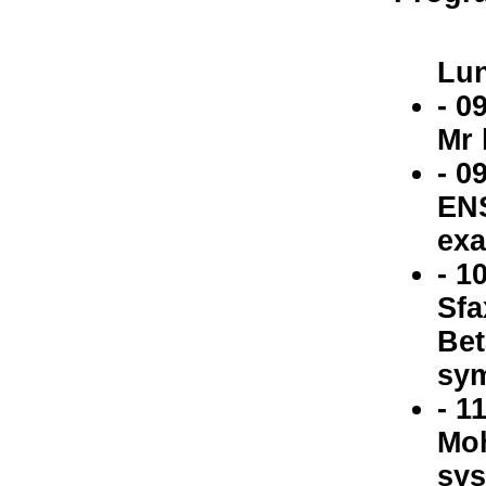
Lun
- 0
Mr 
- 0
ENS
exa
- 1
Sfa
Bet
sym
- 1
Moh
sys