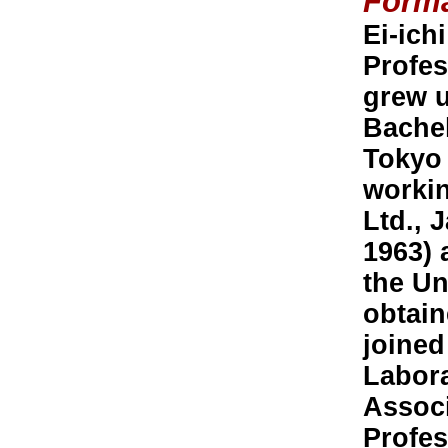
Forma
Ei-ich
Profes
grew u
Bachel
Tokyo 
workin
Ltd., 
1963) 
the Un
obtain
joined
Labora
Associ
Profes