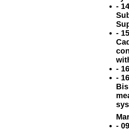
- 1
Sub
Sup
- 1
Cad
con
wit
- 1
- 1
Bis
mea
sys
Mar
- 0