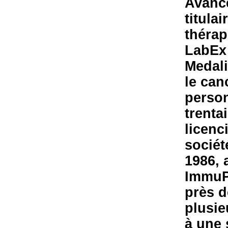
Avancé
titula
thérap
LabEx
Medali
le can
person
trenta
licenc
sociét
1986, 
ImmuPh
près d
plusie
à une 