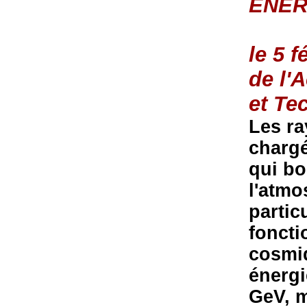
ENER
le 5 
de l'
et Te
Les ra
chargé
qui b
l'atmo
partic
foncti
cosmi
énergi
GeV, m