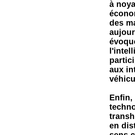
à noya
économ
des m
aujour
évoqué
l'intel
partic
aux in
véhicu
Enfin,
techno
transh
en dist