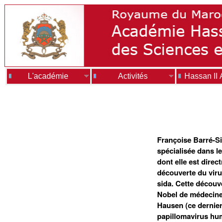
L'académie
Activités
Hassan II
Françoise Barré-Si
spécialisée dans les
dont elle est direc
découverte du viru
sida. Cette découve
Nobel de médecine,
Hausen (ce dernier
papillomavirus hum