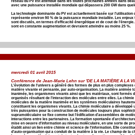
réseau du PV est attendue dans les toutes prochaines années dans bea
avec une puissance installée mondiale qui dépassera 200 GW dans quel
La technologie dominante du PV est actuellement basée sur l'utilisation du
représente environ 90 % de la puissance mondiale installée. Les enjeux t
sont discutés, en termes d'efficacité énergétique et de cout de l'énerg
sont en constante augmentation et devraient atteindre au moins 25 %.
mercredi 01 avril 2015
Conférence de Jean-Marie Lehn sur 'DE LA MATIÈRE A LA VIE
L'évolution de l'univers a généré des formes de plus en plus complexes d
matière vivante et pensante, par auto-organisation. La matière animée 
inanimée, les organismes vivants ainsi que les matériaux, sont formés
organisés résultant de l'interaction des molécules entre elles. La chimie é
molécules de la matière inanimée et les systèmes moléculaires hautem
constituent les organismes vivants. La chimie moléculaire a développ
très puissantes pour la construction de molécules toujours plus sophist
supramoléculaire se fixe comme but l'édification d'assemblées de mol
interactions entre les partenaires. La formation spontanée d'architectu
mise en oeuvre d'information au niveau moléculaire, en une sorte de pr
établit ainsi un lien entre chimie et science de l'information. Elle constit
d'auto-organisation qui a conduit de la matière à la vie. Le champ de la c