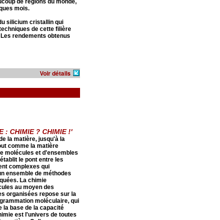
ucoup de régions du monde,
ques mois.
 silicium cristallin qui
echniques de cette filière
ie. Les rendements obtenus
Voir détails
 : CHIMIE ? CHIMIE !'
e la matière, jusqu'à la
tout comme la matière
 de molécules et d'ensembles
tablit le pont entre les
ent complexes qui
é un ensemble de méthodes
iquées. La chimie
écules au moyen des
res organisées repose sur la
ogrammation moléculaire, qui
ue la base de la capacité
himie est l'univers de toutes