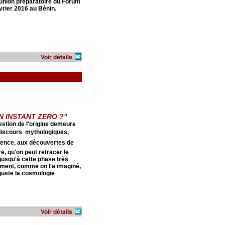
réunion préparatoire du Forum
évrier 2016 au Bénin.
Voir détails
UN INSTANT ZERO ?''
uestion de l'origine demeure
discours  mythologiques,
science, aux découvertes de
, qu'on peut retracer le
 jusqu'à cette phase très
aiment, comme on l'a imaginé,
u juste la cosmologie
Voir détails