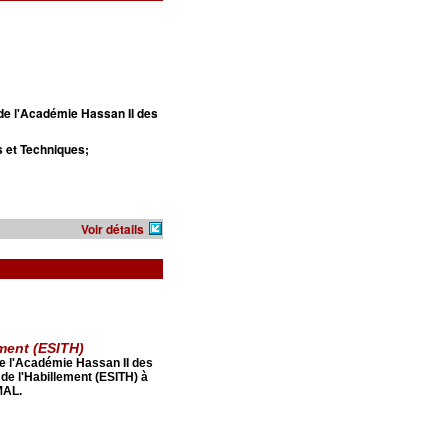
de l'Académie Hassan II des
s et Techniques;
Voir détails
lement (ESITH)
de l'Académie Hassan II des
t de l'Habillement (ESITH) à
MAL.