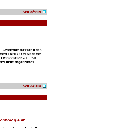
Voir détails
e l'Académie Hassan II des
ohamed LAHLOU et Madame
 l'Association AL JISR.
s des deux organismes.
Voir détails
echnologie et