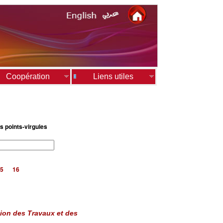
Coopération
Liens utiles
s points-virgules
5
16
on des Travaux et des