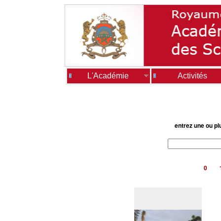
L'Académie
Activités
entrez une ou pl
0