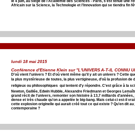
le 4 juin, au siège de l'Académie des Sciences - Paris, s'est tenue une 
Africain sur la Science, la Technologie et l'Innovation qui se tiendra fin f
lundi 18 mai 2015
Conférence d'Etienne Klein sur ''L'UNIVERS A-T-IL CONNU 
D'où vient l'univers ? Et d'où vient même qu'il y ait un univers ? Cette q
la plus mystérieuse de toutes, la plus vertigineuse, d'où la profusion de 
religieux ou philosophiques  qui tentent d'y répondre. C'est grâce à la 
Newton, Galilée, Edwin Hubble, Alexandre Friedmann et Georges Lemaître
grand récit de l'univers, remonter son histoire à 13,7 milliards d'années,
dense et très chaude qu'on a appelée le big-bang. Mais celui-ci est-il vr
cette explosion originelle qui aurait créé tout ce qui existe ? Qu'en dit a
contemporaine ?