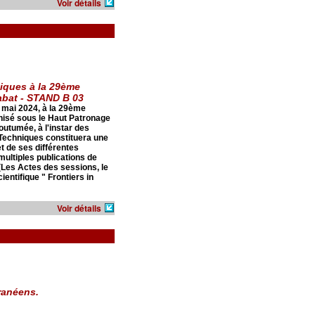
Voir détails
niques à la 29ème
Rabat - STAND B 03
 mai 2024, à la 29ème
ganisé sous le Haut Patronage
utumée, à l'instar des
 Techniques constituera une
t de ses différentes
multiples publications de
(Les Actes des sessions, le
ientifique " Frontiers in
Voir détails
rranéens.