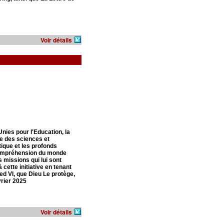
Voir détails
nies pour l'Education, la
e des sciences et
ique et les profonds
 compréhension du monde
s missions qui lui sont
cette initiative en tenant
ed VI,
que Dieu Le protège,
vrier 2025
Voir détails