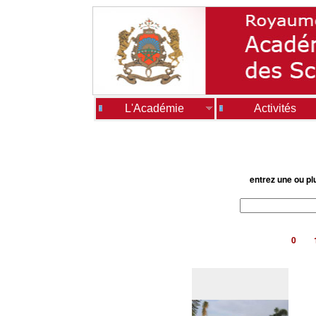
L'Académie
Activités
entrez une ou pl
0