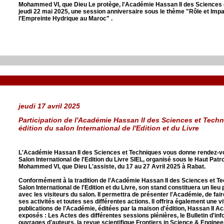
Mohammed VI, que Dieu Le protège, l'Académie Hassan II des Sciences e
jeudi 22 mai 2025, une session anniversaire sous le thème
"Rôle et Imp
l'Empreinte Hydrique au Maroc"
.
jeudi 17 avril 2025
Participation de l'Académie Hassan II des Sciences et Tech
édition du salon International de l'Edition et du Livre
L'Académie Hassan II des Sciences et Techniques vous donne rendez-vo
Salon International de l'Edition du Livre SIEL, organisé sous le Haut Pat
Mohammed VI, que Dieu L'assiste, du 17 au 27 Avril 2025 à Rabat.
Conformément à la tradition de l'Académie Hassan II des Sciences et Te
Salon International de l'Edition et du Livre, son stand constituera un lieu 
avec les visiteurs du salon. Il permettra de présenter l'Académie, de fai
ses activités et toutes ses différentes actions. Il offrira également une v
publications de l'Académie, éditées par la maison d'édition, Hassan II 
exposés : Les Actes des différentes sessions plénières, le Bulletin d'in
ouvrages d'auteurs, la revue scientifique Frontiers in Science & Engineer