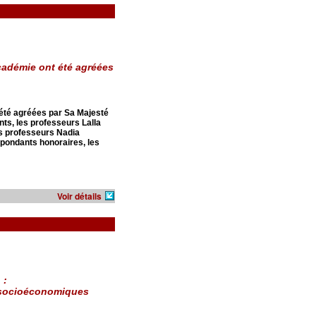
cadémie ont été agréées
 été agréées par Sa Majesté
ts, les professeurs Lalla
s professeurs Nadia
ondants honoraires, les
Voir détails
 :
x socioéconomiques