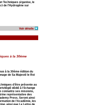
t Techniques organise, le
act de l'Hydrogène sur
Voir détails
niques à la 30ème
us à la 30ème édition du
ronage de Sa Majesté le Roi
chniques d'être présente au
privilégié dédié à l'échange
re connaitre ses missions,
itrine représentative des
Academy Press. Seront ainsi
formation de l'Académie, les
ing, ainsi que La Lettre de