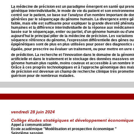
La médecine de précision est un paradigme émergent en santé qui prend 
génétique interindividuelle, le mode de vie du patient et son environnem
centré sur le patient, se base sur l'analyse d'un nombre important de do
générées par le séquençage du génome humain. La divergence entre gé
faible, mais elle est suffisante pour expliquer la grande diversité phéno
humaines et la différence interindividuelle de la réponse aux médicam
basée sur le séquençage, entier ou partiel, d'un génome humain ou d'un
aujourd'hui le principal pilier de la médecine de précision. Les variations
séquence référence du génome, l'expression différentielle des gènes ou
épigénétiques sont de plus en plus utilisées pour poser des diagnostics
égalée, pour prescrire ou évaluer un traitement, ou pour mettre en uvre 
de prédiction. La recherche et l'innovation dans le domaine de la génomiq
artificielle et dans le traitement et le stockage des données massives 
génome humain plus rapide, moins couteux et accessible à un nombre im
Grâce à ces progrès technologiques et à l'approche génomique des mal
de précision est devenue un champ de recherche clinique très promette
guérison pour de nombreux malades.
vendredi 28 juin 2024
Collège études stratégiques et développement économique
Appel à communication
Ecole académique "Modélisation et prospective économique "
Seinzième session