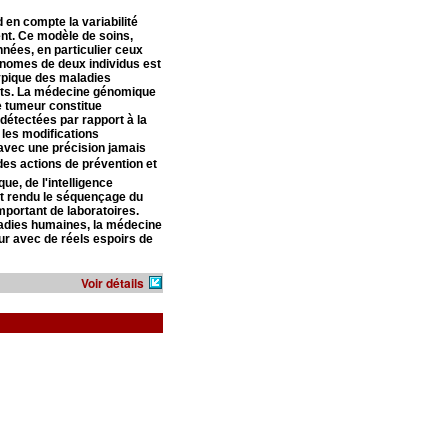
en compte la variabilité
ent. Ce modèle de soins,
nnées, en particulier ceux
nomes de deux individus est
typique des maladies
ents. La médecine génomique
e tumeur constitue
 détectées par rapport à la
 les modifications
 avec une précision jamais
des actions de prévention et
ue, de l'intelligence
ont rendu le séquençage du
portant de laboratoires.
adies humaines, la médecine
ur avec de réels espoirs de
Voir détails