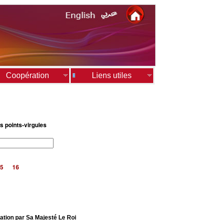
Coopération
Liens utiles
s points-virgules
5
16
ation par Sa Majesté Le Roi