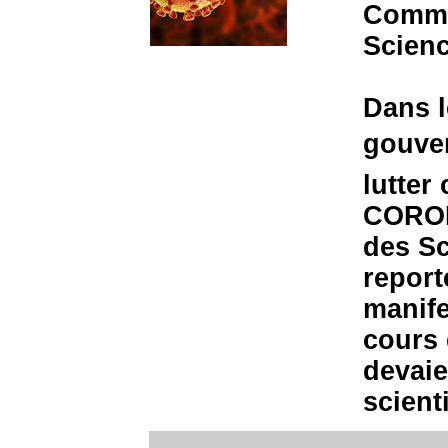
Commu
Scienc
Dans l
gouver
lutter
CORON
des Sc
report
manife
cours 
devaie
scient