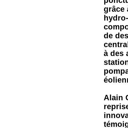
ponctu
grâce 
hydro-
compos
de des
centra
à des 
statio
pompag
éolien
Alain 
repris
innova
témoig