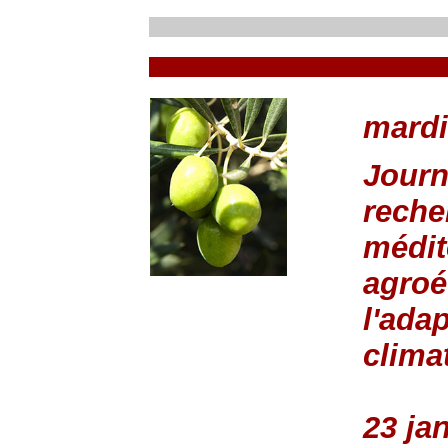
mardi
Journ
reche
médit
agroé
l'ada
clima
23 ja