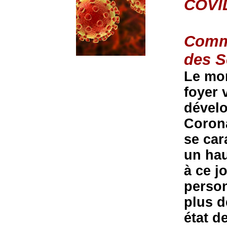
COVI
Commu
des S
Le mon
foyer 
dével
Corona
se car
un hau
à ce j
person
plus d
état d