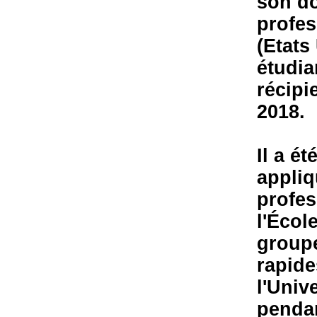
son do
profes
(Etats
étudia
récipi
2018.
Il a é
appliq
profes
l'Écol
groupe
rapide
l'Univ
pendan