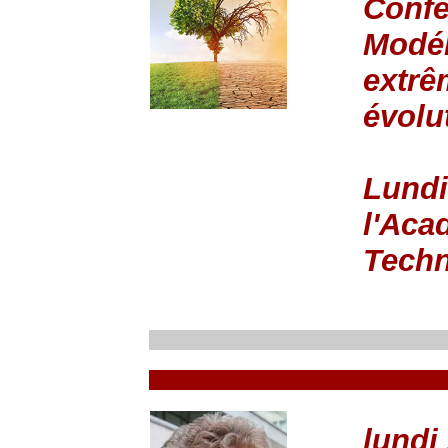
Confé
Modél
extrê
évolu
Lundi
l'Aca
Tech
lundi