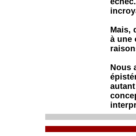
échec.
incroy
Mais, 
à une 
raison
Nous a
épisté
autant 
concep
interp