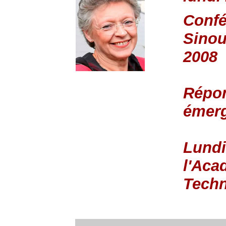
Confé
Sinou
2008
Répon
émerg
Lundi
l'Aca
Tech