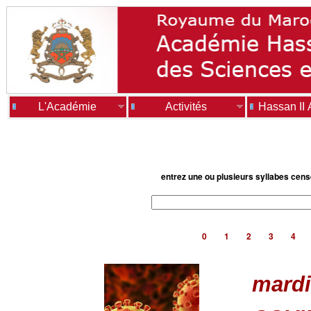
L'Académie
Activités
Hassan II
entrez une ou plusieurs syllabes cen
0
1
2
3
4
mardi