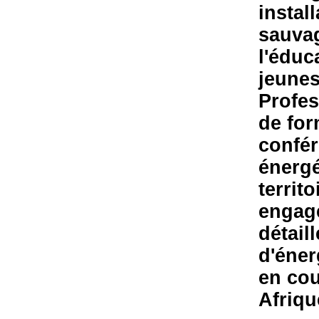
install
sauvag
l'éduc
jeunes
Profes
de for
confér
énergé
territ
engagé
détail
d'éner
en cou
Afriqu