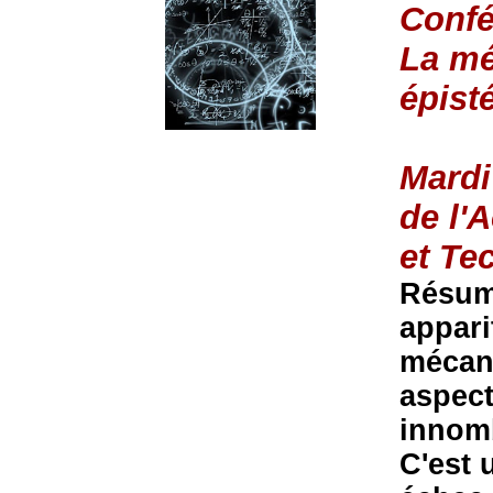
Confé
La mé
épist
Mardi
de l'
et Te
Résumé
appari
mécani
aspect
innomb
C'est 