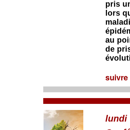
pris u
lors q
maladi
épidém
au poi
de pri
évolut
suivre 
lundi 