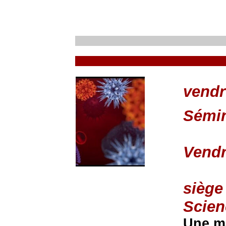
vendr
Sémin
Vendr
siège
Scien
Une ma