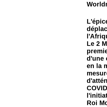
Worldm
L'épic
déplac
l'Afri
Le 2 M
premie
d'une 
en la 
mesure
d'atté
COVID-
l'init
Roi M