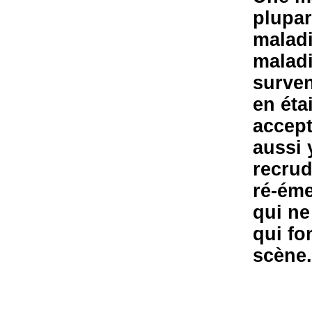
plupar
maladi
maladi
surve
en ét
accept
aussi 
recrud
ré-éme
qui ne
qui fo
scène.