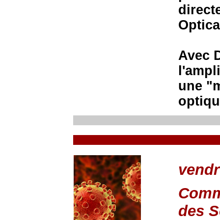
direct
Optica
Avec D
l'ampl
une "m
optiqu
vendr
Commu
des S