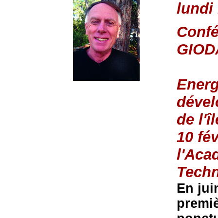
lundi
Confé
GIOD
Energ
dével
de l'î
10 fév
l'Aca
Tech
En jui
premiè