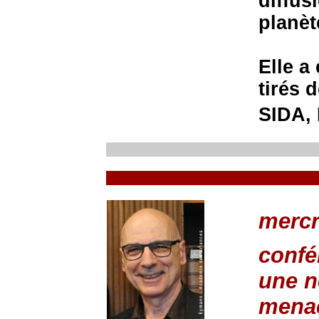
diffus
planèt
Elle a
tirés 
SIDA, 
mercr
confér
une n
menac