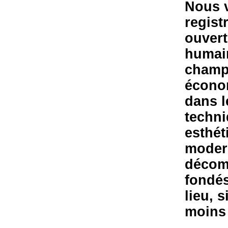
Nous v
regist
ouvert
humain
champ 
économ
dans l
techni
esthét
modern
décomp
fondés
lieu, 
moins 