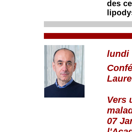
des ce
lipody
lundi
Confé
Laur
Vers 
malad
07 Ja
l'Aca