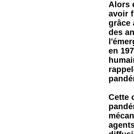
Alors 
avoir 
grâce 
des an
l'émer
en 197
humai
rappel
pandém
Cette 
pandém
mécan
agents