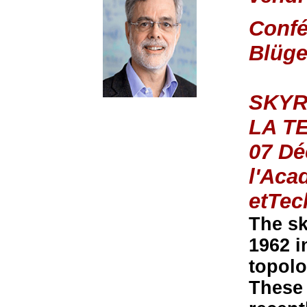
Confé
Blüge
SKYR
LA T
07 Dé
l'Aca
etTec
The sk
1962 i
topolo
These 