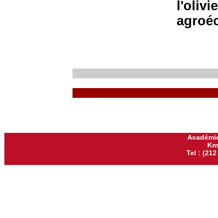
l'oliv
agroé
Académie
Km
Tel : (212