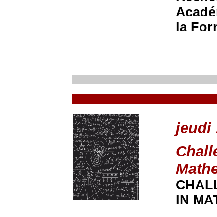
Académ
la For
jeudi
Chall
Mathe
CHAL
IN MA