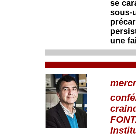
se car
sous-u
précar
persis
une fa
mercr
confé
crain
FONT
Instit