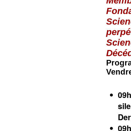
Membr
Fonda
Scien
perpé
Scien
Décéd
Progr
Vendre
09h
sil
Der
09h