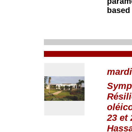
parame
based 
mardi
Symp
Résil
oléic
23 et
Hassa