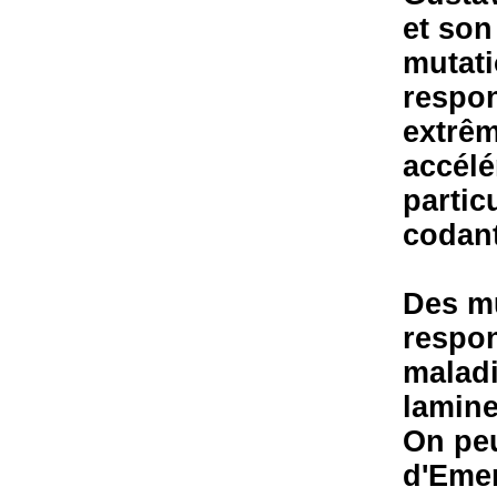
et son
mutati
respon
extrêm
accélé
partic
codant
Des mu
respon
maladi
lamine
On peu
d'Emer