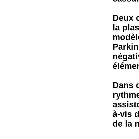
Deux c
la pla
modèle
Parkin
négati
élémen
Dans q
rythme
assist
à-vis 
de la 