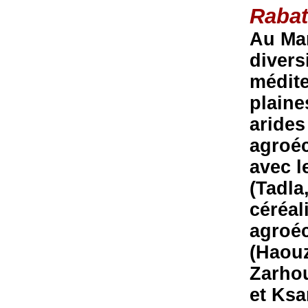
Rabat
Au Mar
divers
médite
plaine
arides
agroéc
avec l
(Tadla
céréal
agroéc
(Haouz
Zarhou
et Ksa