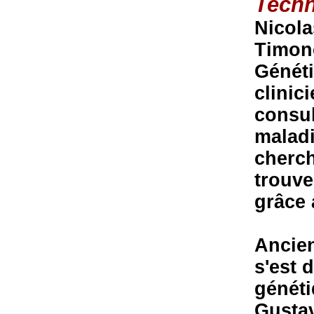
Tech
Nicola
Timone
Généti
clinic
consul
maladi
cherch
trouve
grâce 
Ancien
s'est 
généti
Gustav