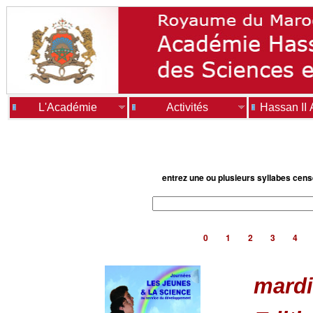
L'Académie
Activités
Hassan II
entrez une ou plusieurs syllabes cen
0
1
2
3
4
mardi