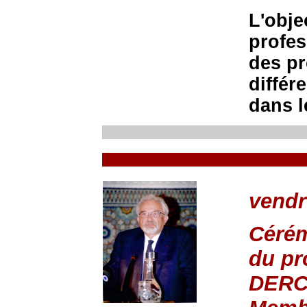
L'obje
profes
des pr
différ
dans l
vendr
Cérém
du pr
DER