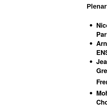
Plenar
Nic
Par
Ar
ENS
Jea
Gre
Fre
Mo
Cho