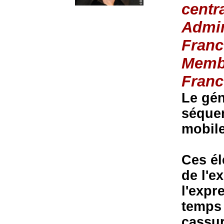
centr
Admin
Franc
Membr
Franc
Le gé
séque
mobile
Ces él
de l'e
l'expr
temps 
cassu