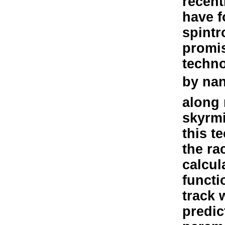
recent
have f
spintr
promis
techno
by nan
along 
skyrmi
this t
the ra
calcul
functi
track 
predic