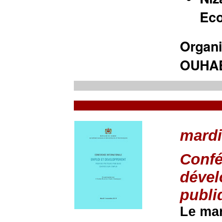
Eco
Organi
OUHAB
mardi
Confé
dével
publi
Le mar