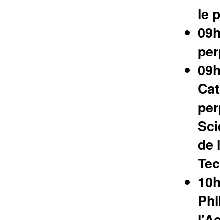
le 
09h
per
09h
Cat
per
Sci
de 
Tec
10h
Phi
l'A