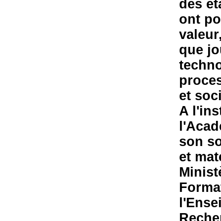
des ét
ont po
valeur
que jo
techno
proce
et soci
A l'in
l'Acad
son so
et mat
Minist
Format
l'Ense
Recher