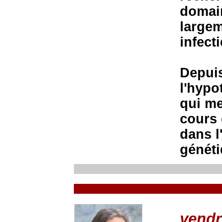
domain
largem
infect
Depuis
l'hypo
qui me
cours 
dans l
généti
vendr