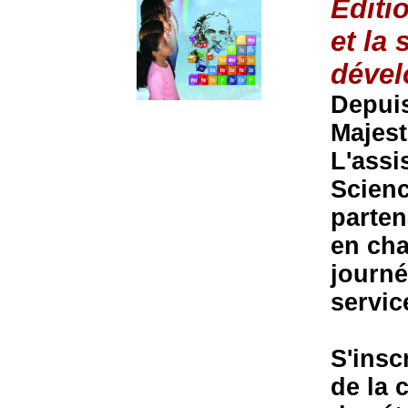
Editi
et la
déve
Depuis
Majes
L'assi
Scienc
parten
en cha
journé
servic
S'insc
de la 