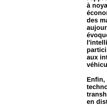
à noya
économ
des m
aujour
évoqué
l'intel
partic
aux in
véhicu
Enfin,
techno
transh
en dist