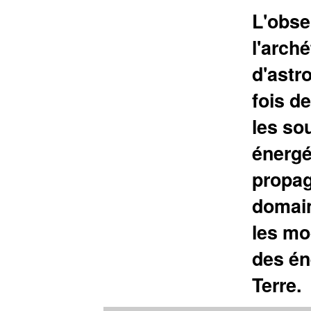
L'obse
l'arch
d'astro
fois d
les so
énergé
propag
domain
les mo
des én
Terre.