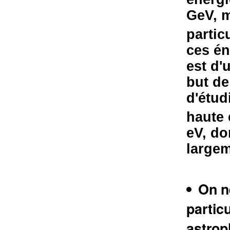
GeV, m
partic
ces én
est d'
but de
d'étud
haute 
eV, d
largem
On n
particu
astrop