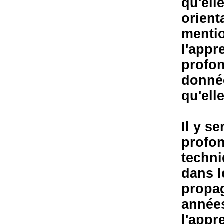
qu'ell
orient
mentio
l'appr
profon
donnée
qu'ell
Il y s
profon
techni
dans l
propag
années
l'appr