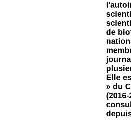
l'auto
scient
scient
de bio
nation
membre
journa
plusie
Elle e
» du 
(2016-
consul
depuis