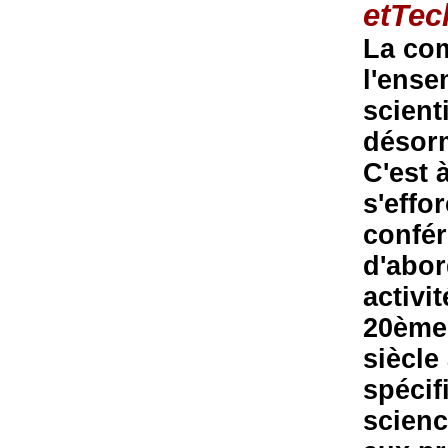
etTec
La com
l'ense
scient
désorm
C'est 
s'effo
confér
d'abor
activi
20ème 
siècle
spécif
scienc