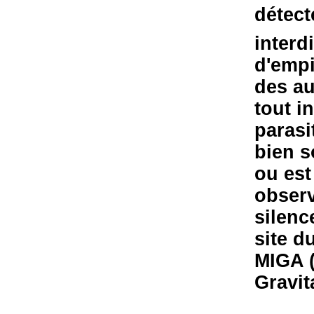
détect
interd
d'empi
des au
tout in
parasi
bien s
ou est
observ
silenc
site d
MIGA (
Gravit