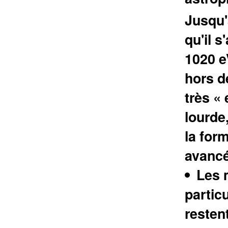
Jusqu'
qu'il 
1020 eV
hors d
très «
lourde
la form
avancé
Les 
particu
restent