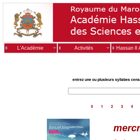
L'Académie
Activités
Hassan II
entrez une ou plusieurs syllabes cen
0
1
2
3
4
mercr