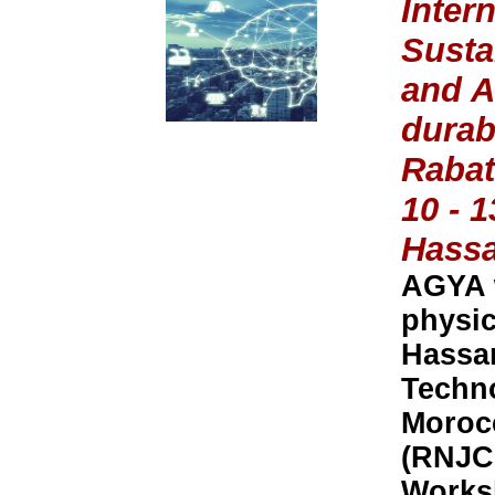
Inter
Susta
and As
durabl
Rabat
10 - 
Hassa
AGYA w
physic
Hassan
Techno
Moroc
(RNJCS
Worksh