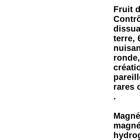
Fruit 
Contrô
dissua
terre,
nuisan
ronde,
créati
pareil
rares 
.
Magné
magné
hydro