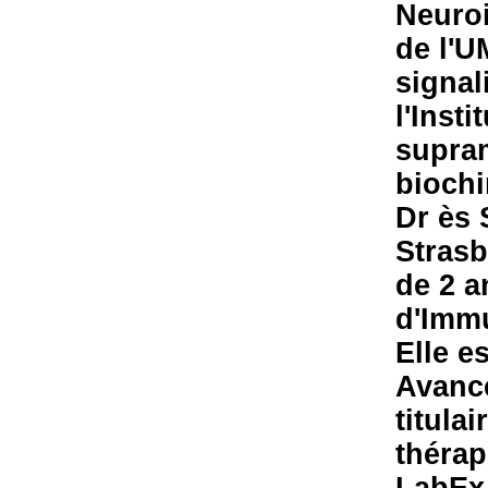
Neuro
de l'
signal
l'Insti
supram
biochi
Dr ès 
Strasb
de 2 a
d'Immu
Elle e
Avancé
titula
thérap