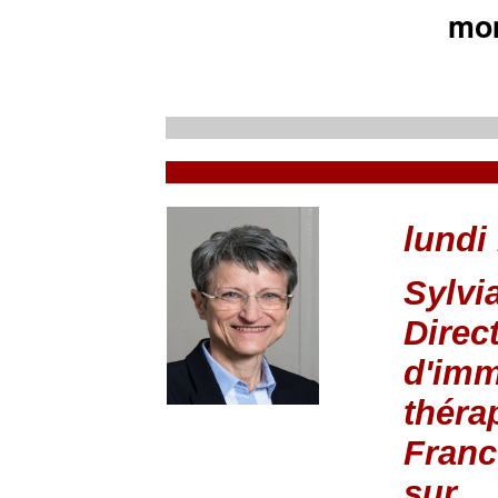
mom
lundi
Sylv
Direc
d'imm
théra
Franc
sur