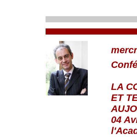
mercr
Conf
LA C
ET T
AUJO
04 Av
l'Aca