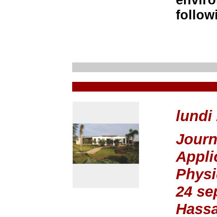
enviro
follow
lundi
Journ
Appli
Phys
24 se
Hassa