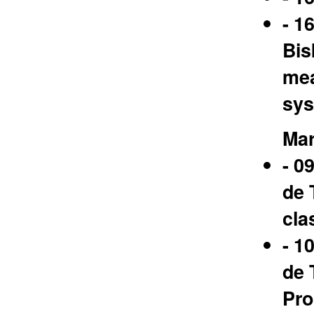
- 1
Bis
mea
sys
Mar
- 0
de 
cla
- 1
de 
Pro