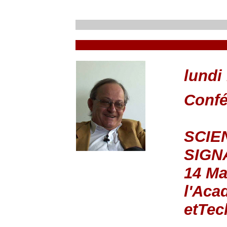
lundi
Conf
SCIE
SIGN
14 Ma
l'Aca
etTec