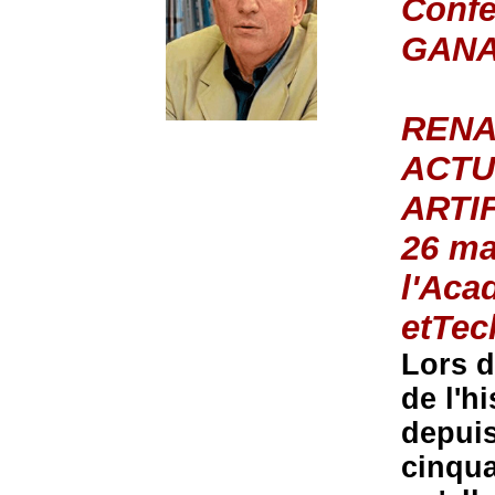
Confé
GANA
RENA
ACTU
ARTI
26 ma
l'Aca
etTec
Lors d
de l'hi
depuis
cinqua