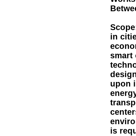
Betwee
Scope:
in cit
econo
smart 
techno
design
upon i
energy
transp
center
enviro
is req