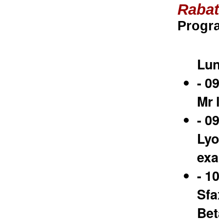
Rabat
Progr
Lun
- 0
Mr 
- 0
Lyo
exa
- 1
Sfa
Bet