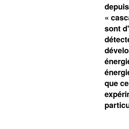
depuis
« casc
sont d
détecté
dévelo
énergi
énergi
que ce
expéri
partic