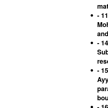
mat
- 1
Moh
and
- 1
Sub
res
- 1
Ayy
par
bou
- 1