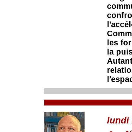
commu
confro
l'accé
Commen
les fo
la pui
Autant
relati
l'espa
lundi