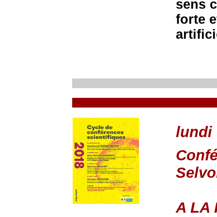
sens cl
forte e
artific
lundi
Confé
Selvo
A LA