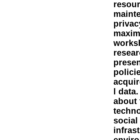
resour
mainte
privac
maximi
worksh
resear
presen
polici
acquir
l data
about
techno
social
infras