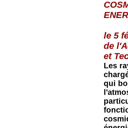
COSM
ENER
le 5 
de l'
et Te
Les ra
chargé
qui b
l'atmo
partic
foncti
cosmi
énergi