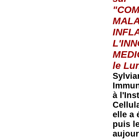
"COM
MALA
INFL
L'IN
MEDI
le Lu
Sylvia
Immun
à l'In
Cellul
elle a
puis l
aujour