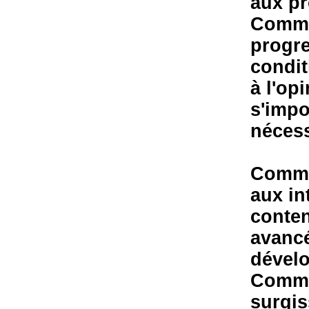
aux p
Commen
progre
condit
à l'o
s'imp
nécess
Commen
aux in
conte
avancé
dével
Commen
surgis