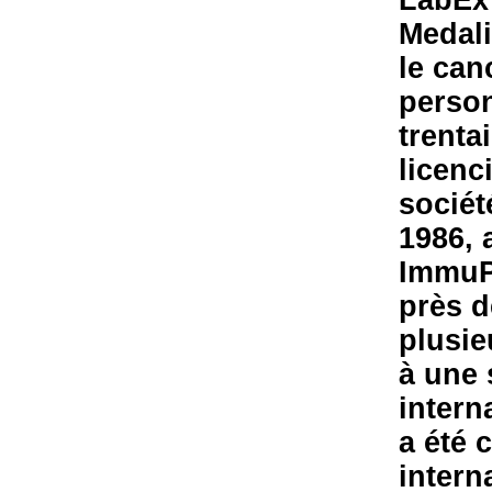
LabEx
Medali
le can
person
trenta
licenc
sociét
1986, 
ImmuPh
près d
plusie
à une 
intern
a été 
intern