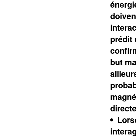
énergi
doiven
interac
prédit
confir
but ma
ailleu
probab
magnét
direct
Lors
intera