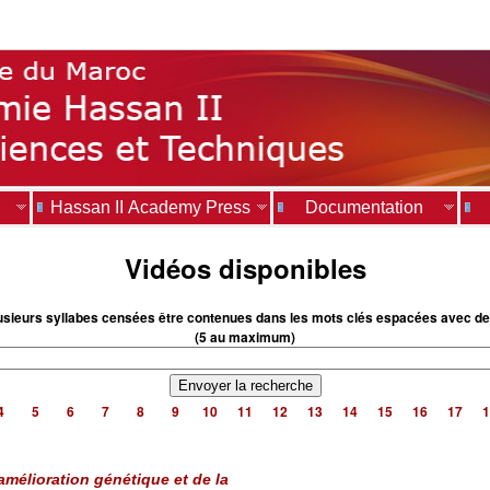
Hassan II Academy Press
Documentation
Vidéos disponibles
usieurs syllabes censées être contenues dans les mots clés espacées avec de
(5 au maximum)
4
5
6
7
8
9
10
11
12
13
14
15
16
17
1
amélioration génétique et de la