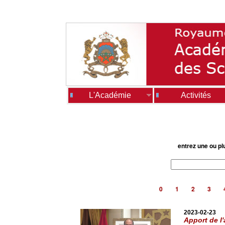
L'Académie
Activités
entrez une ou pl
0
1
2
3
2023-02-23
Apport de l'