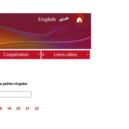
Coopération
Liens utiles
s points-virgules
8
19
20
21
22