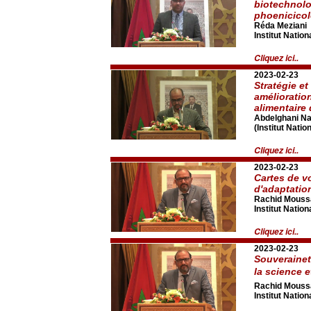
biotechnolo
phoenicicol
Réda Meziani
Institut Nati
Cliquez ici..
2023-02-23
Stratégie e
amélioratio
alimentaire 
Abdelghani Na
(Institut Nati
Cliquez ici..
2023-02-23
Cartes de vo
d'adaptatio
Rachid Mouss
Institut Nati
Cliquez ici..
2023-02-23
Souverainet
la science e
Rachid Mouss
Institut Nati