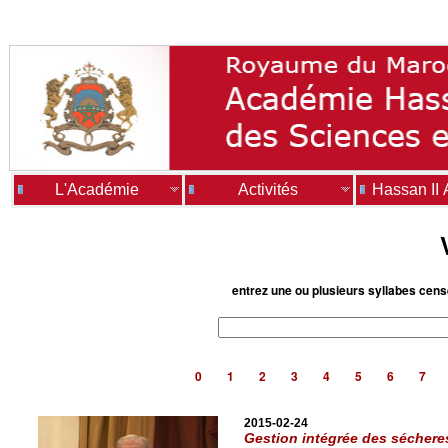
L'Académie
Activités
Hassan II
entrez une ou plusieurs syllabes cen
0
1
2
3
4
5
6
7
2015-02-24
Gestion intégrée des sécher