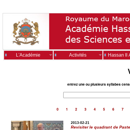
L'Académie
Activités
Hassan II
entrez une ou plusieurs syllabes cen
0
1
2
3
4
5
6
7
2013-02-21
Revisiter le quadrant de Paste