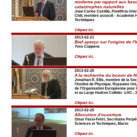
moderne par rapport aux besoi
catastrophes naturelles
Juan Carlos Castilla, Pontificia Univ
Chili, membre associé - Academie H
Techniques
Cliquez ici..
2013-02-21
Bref aperçu sur l'origine de 
Yves Coppens
Cliquez ici..
2013-02-20
A la recherche du boson de H
Jonathan R. Ellis, membre de la Soc
l'Institut de Physique, Royaume Uni,
de l'Organisation Européenne pour
et au Large Hadron Collider -LHC-, 
Cliquez ici..
2013-02-20
Allocution d'ouverture
Omar Fassi-Fehri, Secrétaire Perpé
Sciences et Techniques, Maroc
Cliquez ici..