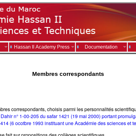
Hassan II Academy Press
Documentation
Membres correspondants
s correspondants, choisis parmi les personnalités scientifiqu
 Dahir n° 1-00-205 du safar 1421 (19 mai 2000) portant promulgat
II 1414 (6 ocotbre 1993 instituant une Académie des sciences et t
fait sur propositions des collèges scientifiques.