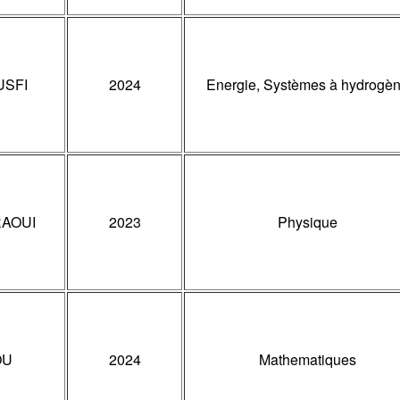
USFI
2024
Energie, Systèmes à hydrogè
RAOUI
2023
Physique
OU
2024
Mathematiques