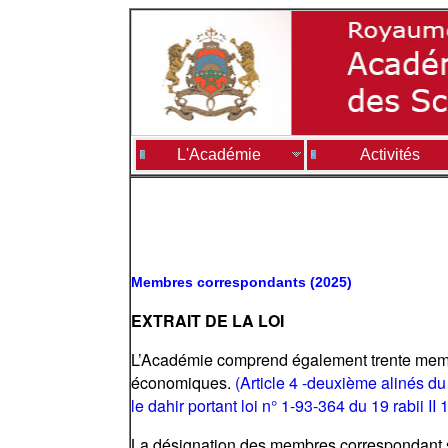
L'Académie
Activités
Membres correspondants (2025)
EXTRAIT DE LA LOI
L’Académie comprend également trente membre
économiques.
(Article 4 -deuxième alinés du
le dahir portant loi n° 1-93-364 du 19 rabii 
La désignation des membres correspondant se 