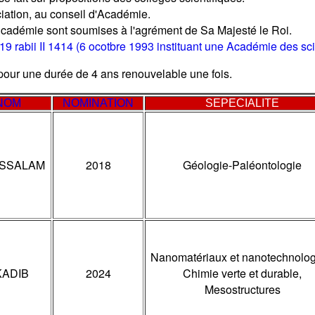
iation, au conseil d'Académie.
Adcadémie sont soumises à l'agrément de Sa Majesté le Roi.
u 19 rabii II 1414 (6 ocotbre 1993 instituant une Académie des s
ur une durée de 4 ans renouvelable une fois.
NOM
NOMINATION
SEPECIALITE
USSALAM
2018
Géologie-Paléontologie
Nanomatériaux et nanotechnolog
KADIB
2024
Chimie verte et durable,
Mesostructures