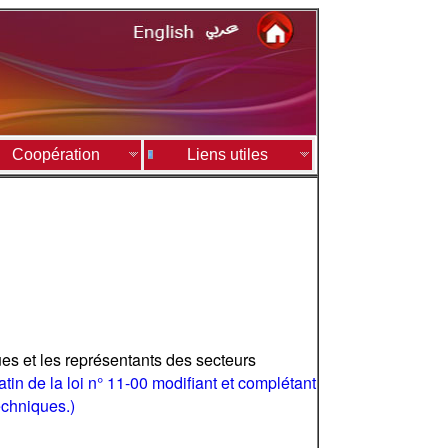
Coopération
Liens utiles
es et les représentants des secteurs
in de la loi n° 11-00 modifiant et complétant
echniques.)