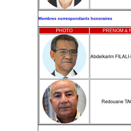
Membres correspondants honoraires
PHOTO
PRENOM & 
Abdelkarim FILAL
Redouane TA