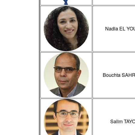
Nadia EL YO
Bouchta SAH
Salim TAY