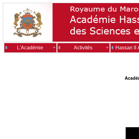
L'Académie
Activités
Hassan II
Académ