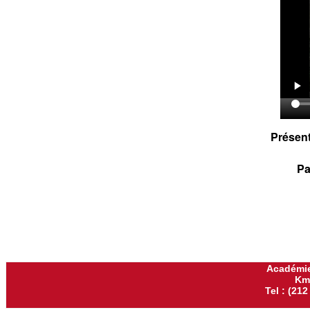
Présent
Pa
Académie
Km
Tel : (212