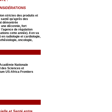
ONSIDÉRATIONS
on strictes des produits et
n santé qu'après des
 fut démontrée
une décennie, fort
 l'agence de régulation
tions cette année). Il en va
 radiologie et cardiologie,
thésiologie, oncologie,
'Académie Nationale
I des Sciences et
ium US-Africa Frontiers
cielle et Santé entre