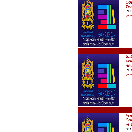
Con
Te
Pr 
Voir
Sat
Pré
dév
Pr.
Voir
Fri
Con
et 
par