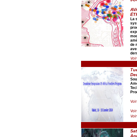
AV
ÉT
La 
sys
proc
exp
mod
amé
de 
ave
der
Voir
Tu
De
Sou
Amé
Tec
Pro
Voi
Voi
Voir
Sa
App