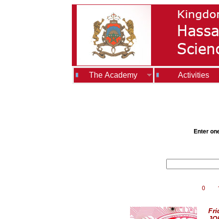
The Academy
Activities
Enter on
0
Fri
JO