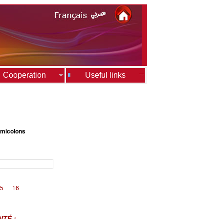
Cooperation
Useful links
emicolons
5
16
NTÉ :