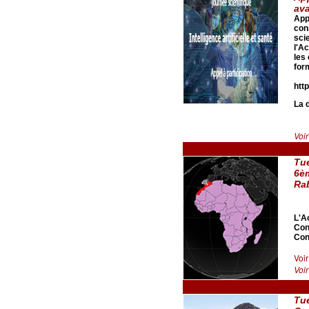
ava
Appe
con
sci
l'A
les 
for
htt
La 
Voir
Tu
6èm
Rab
L'A
Con
Con
Voi
Voir
Tu