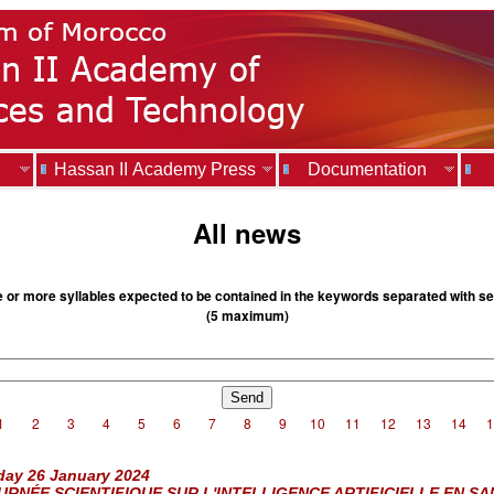
Hassan II Academy Press
Documentation
All news
e or more syllables expected to be contained in the keywords separated with s
(5 maximum)
1
2
3
4
5
6
7
8
9
10
11
12
13
14
1
day 26 January 2024
URNÉE SCIENTIFIQUE SUR L'INTELLIGENCE ARTIFICIELLE EN SA