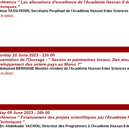
férence " Les allocations d'excellence de l'Académie Hassan II d
chniques "
Omar FASSI FEHRI, Secrétaire Perpétuel de l'Académie Hassan II des Sciences
 le détail..
urday 10 June 2023 - 11h 00
sentation de l'Ouvrage : " Savoirs et patrimoines locaux. Des atou
eloppement des arrière-pays au Maroc ?"
 Mohamed BERRIANE Membre résident de l'Académie Hassan II des Sciences e
 le détail..
day 09 June 2023 - 16h 00
férence " Financement des projets scientifiques par l'Académie 
Techniques "
 Dr. Abdelkader YACHOU, Directeur des Programmes à l'Académie Hassan II d