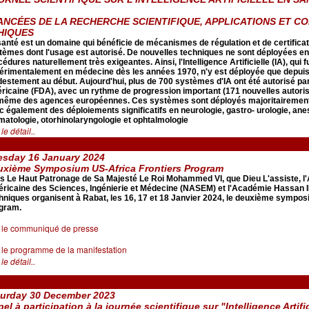
ANCÉES DE LA RECHERCHE SCIENTIFIQUE, APPLICATIONS ET C
HIQUES
santé est un domaine qui bénéficie de mécanismes de régulation et de certificati
tèmes dont l'usage est autorisé. De nouvelles techniques ne sont déployées e
édures naturellement très exigeantes. Ainsi, l'Intelligence Artificielle (IA), qui
érimentalement en médecine dès les années 1970, n'y est déployée que depuis 
estement au début. Aujourd'hui, plus de 700 systèmes d'IA ont été autorisé par
ricaine (FDA), avec un rythme de progression important (171 nouvelles autorisa
même des agences européennes. Ces systèmes sont déployés majoritairement en
c également des déploiements significatifs en neurologie, gastro- urologie, anes
matologie, otorhinolaryngologie et ophtalmologie
 le détail..
esday 16 January 2024
uxième Symposium US-Africa Frontiers Program
s Le Haut Patronage de Sa Majesté Le Roi Mohammed VI, que Dieu L'assiste, l
ricaine des Sciences, Ingénierie et Médecine (NASEM) et l'Académie Hassan I
hniques organisent à Rabat, les 16, 17 et 18 Janvier 2024, le deuxième sympos
gram.
r le communiqué de presse
r le programme de la manifestation
 le détail..
turday 30 December 2023
el à participation à la journée scientifique sur "Intelligence Artifi