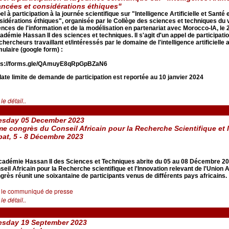
ncées et considérations éthiques"
l à participation à la journée scientifique sur "Intelligence Artificielle et Sant
sidérations éthiques", organisée par le Collège des sciences et techniques du v
ences de l'information et de la modélisation en partenariat avec Morocco-IA, le 
cadémie Hassan II des sciences et techniques. Il s'agit d'un appel de participati
chercheurs travaillant et/intéressés par le domaine de l'intelligence artificielle 
mulaire (google form) :
ps://forms.gle/QAmuyE8qRpGpBZaN6
date limite de demande de participation est reportée au 10 janvier 2024
 le détail..
esday 05 December 2023
e congrès du Conseil Africain pour la Recherche Scientifique et 
at, 5 - 8 Décembre 2023
cadémie Hassan II des Sciences et Techniques abrite du 05 au 08 Décembre 2
seil Africain pour la Recherche scientifique et l'Innovation relevant de l'Union
grès réunit une soixantaine de participants venus de différents pays africains.
r le communiqué de presse
 le détail..
esday 19 September 2023