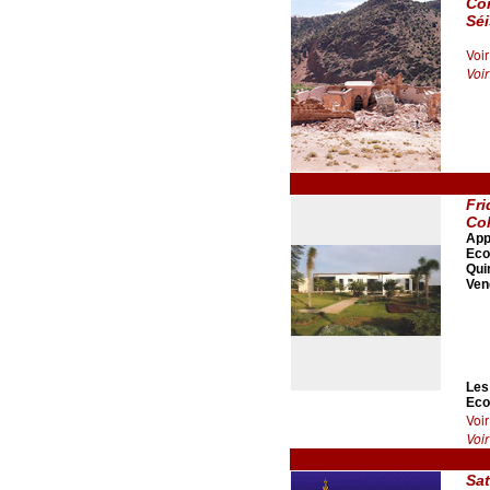
Co
Sé
Voi
Voir
Fri
Co
App
Eco
Qui
Ven
Les
Eco
Voir
Voir
Sat