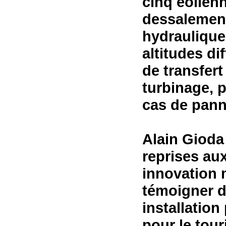
cinq éolienn
dessalement
hydraulique
altitudes di
de transfer
turbinage, p
cas de pann
Alain Gioda
reprises aux
innovation 
témoigner d
installation
pour le tou