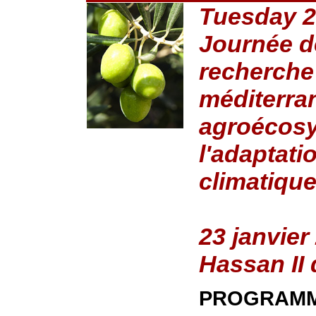
Tuesday 2
Journée d
recherche 
méditerran
agroécosy
l'adaptati
climatiqu
23 janvier
Hassan II
PROGRAM