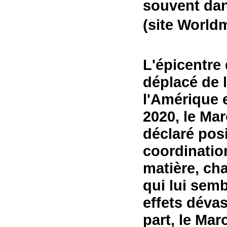
souvent dan
(site Worldme
L'épicentre
déplacé de l
l'Amérique 
2020, le Mar
déclaré posi
coordination
matière, ch
qui lui sem
effets déva
part, le Mar