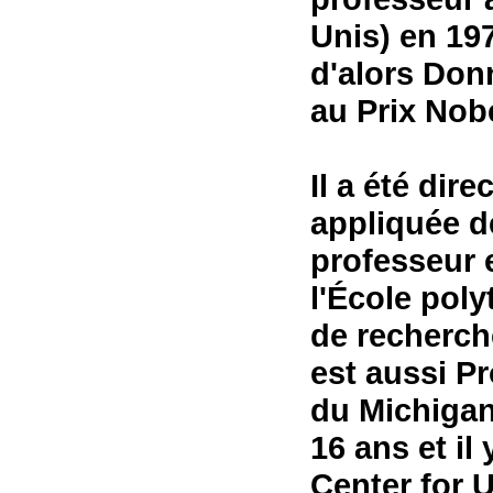
Unis) en 197
d'alors Donn
au Prix Nob
Il a été dir
appliquée de
professeur 
l'École poly
de recherche
est aussi Pr
du Michigan
16 ans et il
Center for U