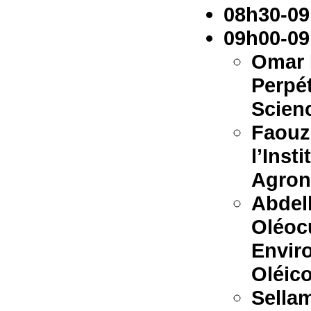
08h30-09
09h00-09
Omar 
Perpé
Scien
Faouz
l’Inst
Agron
Abdelk
Oléocu
Envir
Oléico
Sella