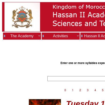
The Academy
Activities
Hassan II A
Enter one or more syllables expe
0
1
2
3
4
5
Tuesday 1