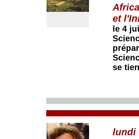
Afric
et l'I
le 4 j
Scienc
prépar
Scienc
se tie
lundi