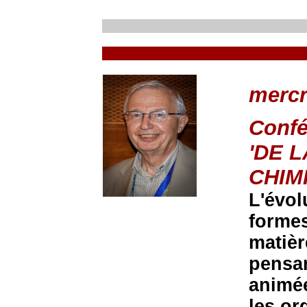
mercr
Confé
'DE L
CHIMI
L'évol
formes
matièr
pensan
animée
les or