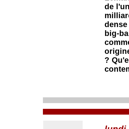
de l'u
millia
dense 
big-ba
comme 
origin
? Qu'e
conte