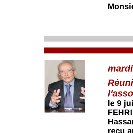
Monsi
mardi
Réuni
l'ass
le 9 j
FEHRI,
Hassan
reçu a