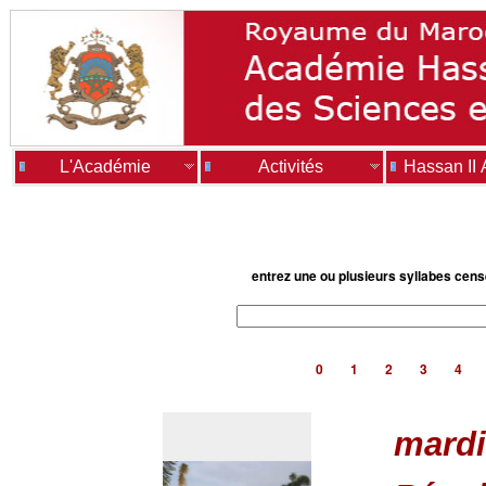
L'Académie
Activités
Hassan II
entrez une ou plusieurs syllabes cen
0
1
2
3
4
mardi 