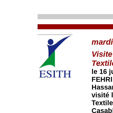
mardi
Visite
Texti
le 16 
FEHRI,
Hassan
visité
Textil
Casabl