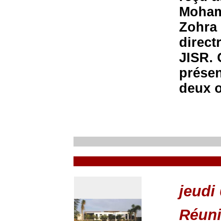
Moham
Zohra 
direct
JISR. 
présen
deux 
jeudi
Réuni