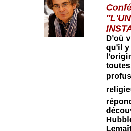
Confé
''L'U
INSTA
D'où v
qu'il 
l'orig
toutes
profus
religi
répond
découv
Hubbl
Lemaît