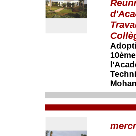
Réun
d'Aca
Trava
Collè
Adopt
10ème 
l'Acad
Techni
Moham
mercr