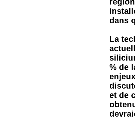
régio
instal
dans 
La tec
actuel
silici
% de l
enjeux
discut
et de 
obtenu
devrai