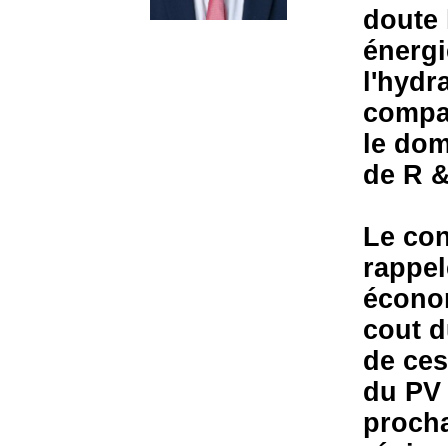
doute 
énergi
l'hydr
compar
le dom
de R 
Le con
rappel
économ
cout d
de ces
du PV 
proch