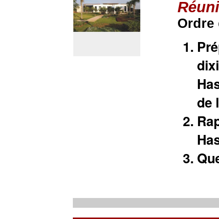
Réuni
Ordre 
Pré
dix
Has
de 
Rap
Has
Que