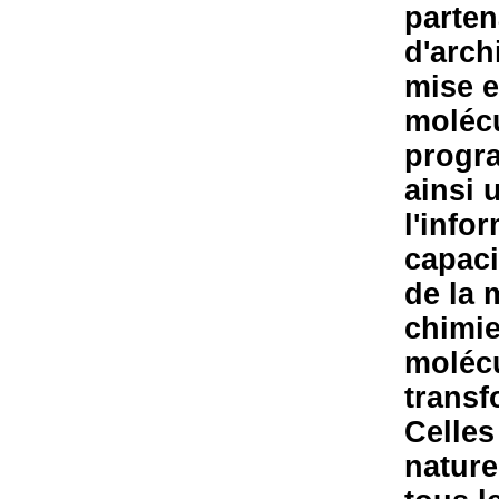
parten
d'arch
mise e
molécu
progra
ainsi 
l'info
capaci
de la 
chimie
molécu
transf
Celles
nature