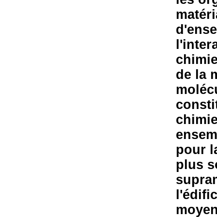
matéri
d'ense
l'inte
chimie
de la 
moléc
consti
chimie
ensem
pour l
plus s
supram
l'édif
moyen 