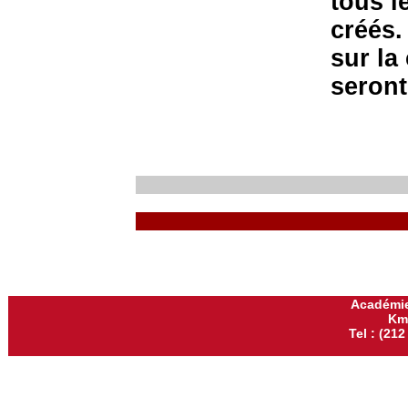
tous l
créés.
sur la
seront
Académie
Km
Tel : (212