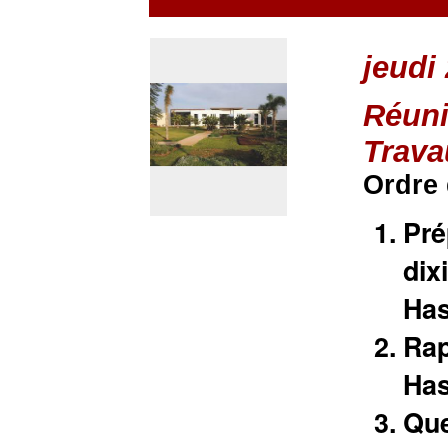
jeudi
Réuni
Trava
Ordre 
Pré
dix
Has
Rap
Has
Que