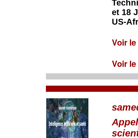
Techni
et 18 
US-Afr
Voir l
Voir l
samed
Appel
scient