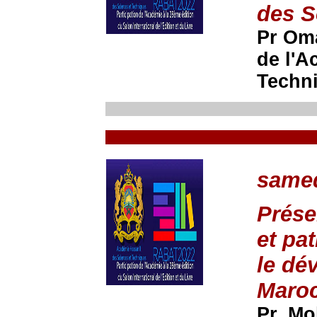
des S
Pr Oma
de l'A
Techn
samed
Prése
et pa
le dé
Maroc
Pr. M