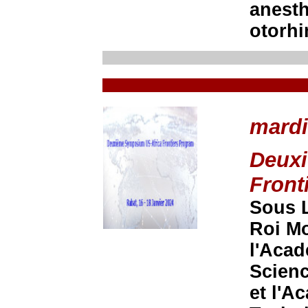
anesth
otorhi
mardi
Deux
Front
Sous L
Roi Mo
l'Acad
Scienc
et l'A