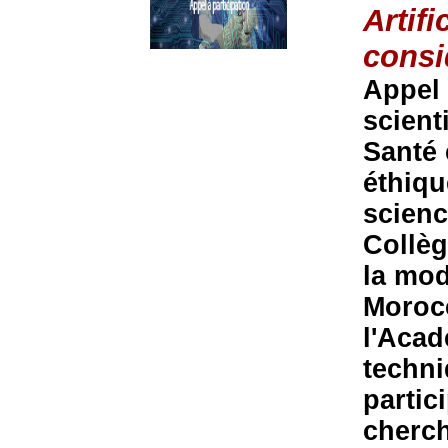
Artifi
consi
Appel 
scienti
Santé 
éthiqu
scienc
Collèg
la mod
Morocc
l'Acad
techni
partic
cherch