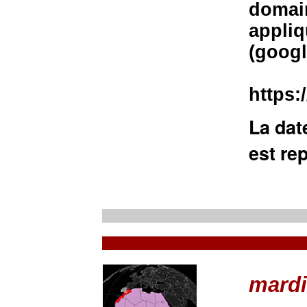
domain
appliq
(googl
https
La dat
est re
mardi