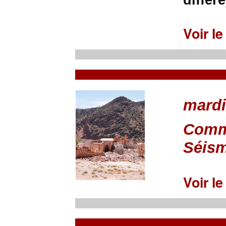
différ
Voir l
mardi
Comm
Séism
Voir l