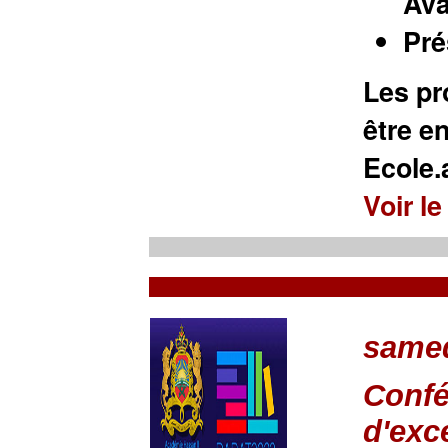
Ava
Pré
Les pr
être e
Ecole
Voir le
samed
Confé
d'exc