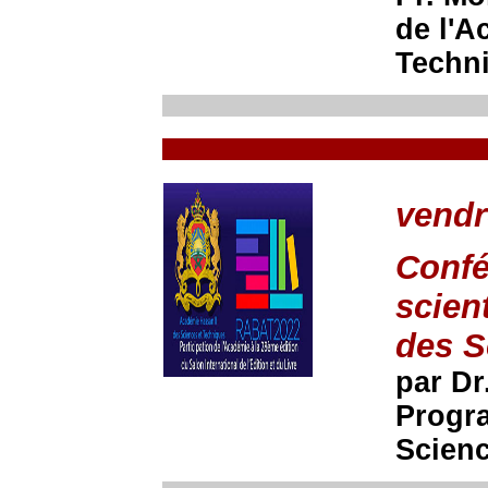
de l'A
Techn
vendr
Confé
scien
des S
par Dr
Progr
Scienc