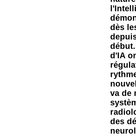
l'Intel
démon
dès le
depuis
début.
d'IA o
régula
rythme
nouvel
va de
systèm
radiol
des dé
neurol