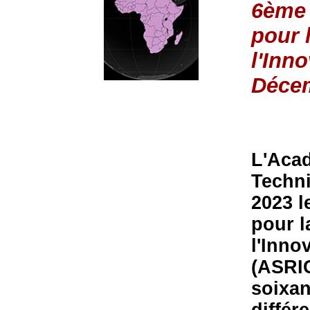
6ème 
pour 
l'Inn
Déce
L'Acad
Techni
2023 l
pour l
l'Inno
(ASRIC
soixan