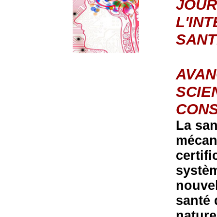
JOUR
L'IN
SANT
AVAN
SCIE
CONS
La san
mécani
certif
systèm
nouvel
santé 
nature