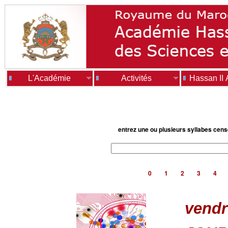
L'Académie
Activités
Hassan II
entrez une ou plusieurs syllabes cen
0
1
2
3
4
vendr