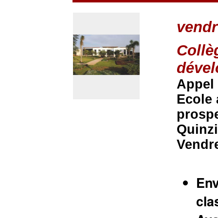
vendr
Collè
déve
Appel
Ecole 
prosp
Quinz
Vendre
Env
cla