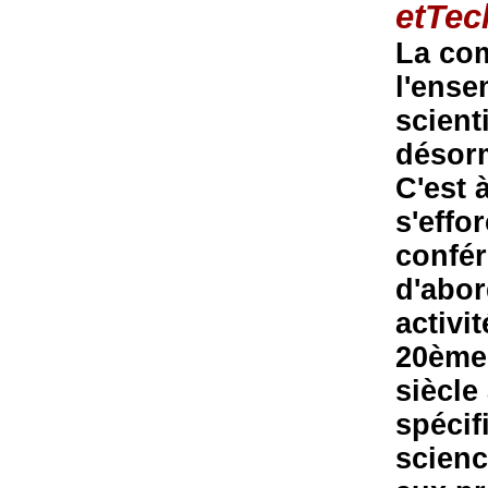
etTec
La com
l'ense
scient
désorm
C'est 
s'effo
confér
d'abor
activi
20ème 
siècle
spécif
scienc