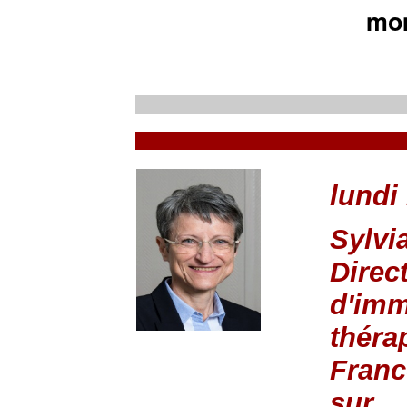
mom
lundi
Sylv
Direc
d'imm
théra
Franc
sur