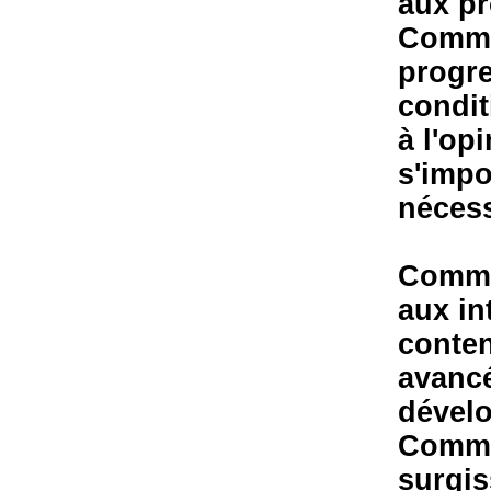
aux p
Commen
progre
condit
à l'o
s'imp
nécess
Commen
aux in
conte
avancé
dével
Commen
surgis