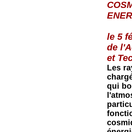
COSM
ENER
le 5 
de l'
et Te
Les ra
chargé
qui b
l'atmo
partic
foncti
cosmi
énergi