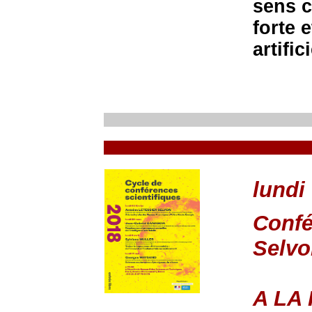
sens cl
forte e
artific
lundi
Confé
Selvo
A LA