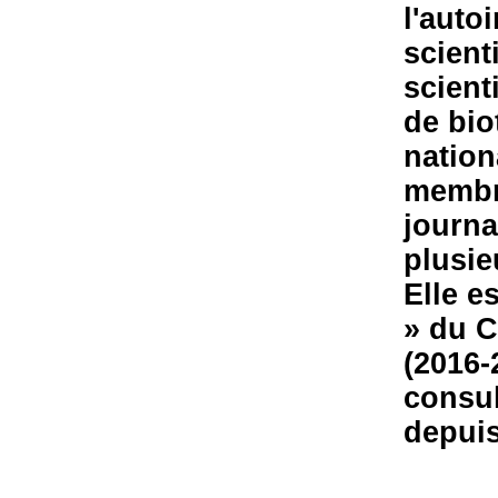
l'auto
scient
scient
de bio
nation
membre
journa
plusie
Elle e
» du 
(2016-
consul
depuis