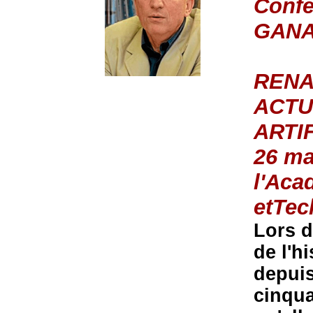
Confé
GANA
RENA
ACTU
ARTI
26 ma
l'Aca
etTec
Lors d
de l'hi
depuis
cinqua