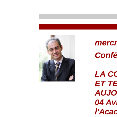
mercr
Conf
LA C
ET T
AUJO
04 Av
l'Aca