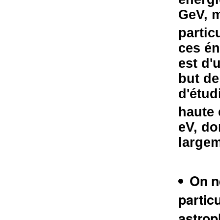
GeV, m
partic
ces én
est d'
but de
d'étud
haute 
eV, d
largem
On n
particu
astrop