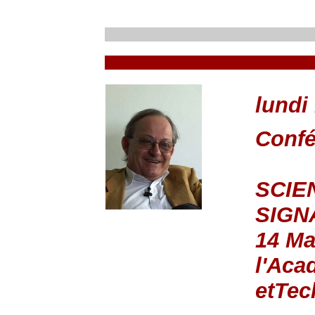
lundi
Conf
SCIE
SIGN
14 Ma
l'Aca
etTec