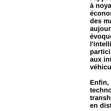
à noya
économ
des m
aujour
évoqué
l'intel
partic
aux in
véhicu
Enfin,
techno
transh
en dist