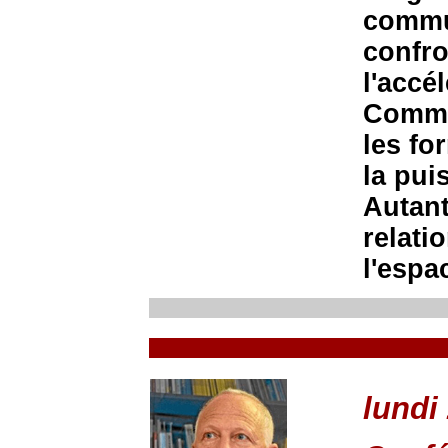
commu
confro
l'accé
Commen
les fo
la pui
Autant
relati
l'espa
lundi