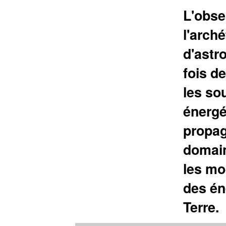
L'obse
l'arch
d'astro
fois d
les so
énergé
propag
domain
les mo
des én
Terre.