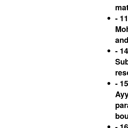
mat
- 1
Moh
and
- 1
Sub
res
- 1
Ayy
par
bou
- 1