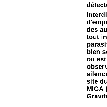
détect
interd
d'empi
des au
tout in
parasi
bien s
ou est
observ
silenc
site d
MIGA (
Gravit