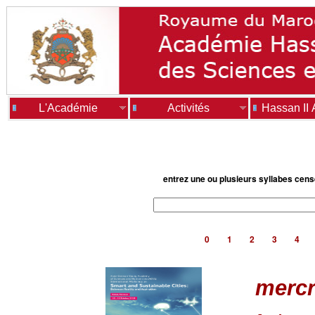
L'Académie
Activités
Hassan II
entrez une ou plusieurs syllabes cen
0
1
2
3
4
mercr