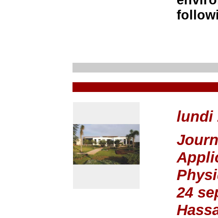
enviro
follow
lundi
Journ
Appli
Phys
24 se
Hassa