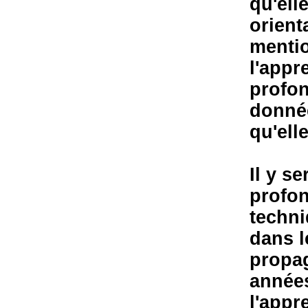
qu'ell
orient
mentio
l'appr
profon
donnée
qu'ell
Il y s
profon
techni
dans l
propag
années
l'appr