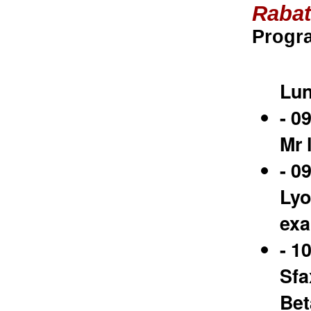
Rabat
Progr
Lun
- 0
Mr 
- 0
Lyo
exa
- 1
Sfa
Bet