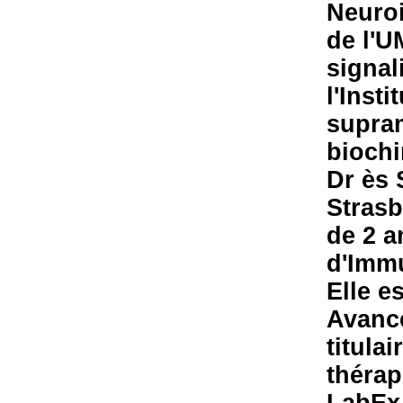
Neuro
de l'
signal
l'Insti
supram
biochi
Dr ès 
Strasb
de 2 a
d'Immu
Elle e
Avancé
titula
thérap