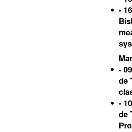
- 1
Bis
mea
sys
Mar
- 0
de 
cla
- 1
de 
Pro