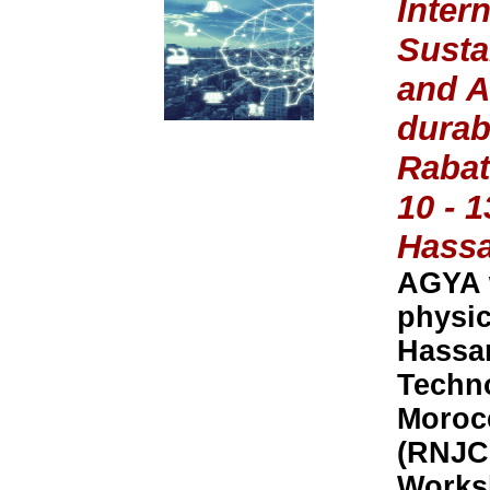
Inter
Susta
and As
durabl
Rabat
10 - 
Hassa
AGYA w
physic
Hassan
Techno
Moroc
(RNJCS
Worksh