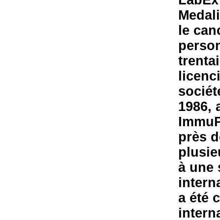
LabEx
Medali
le can
person
trenta
licenc
sociét
1986, 
ImmuPh
près d
plusie
à une 
intern
a été 
intern