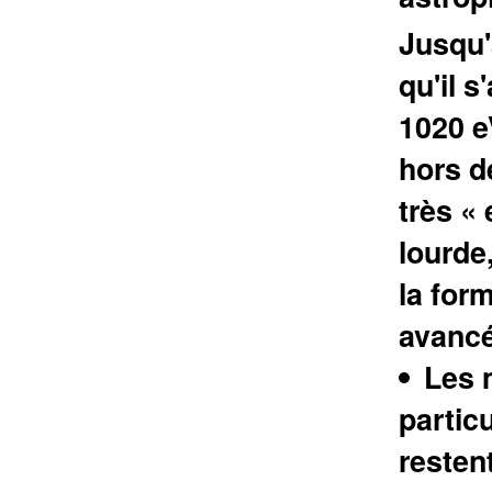
Jusqu'
qu'il 
1020 eV
hors d
très «
lourde
la form
avancé
Les 
particu
restent