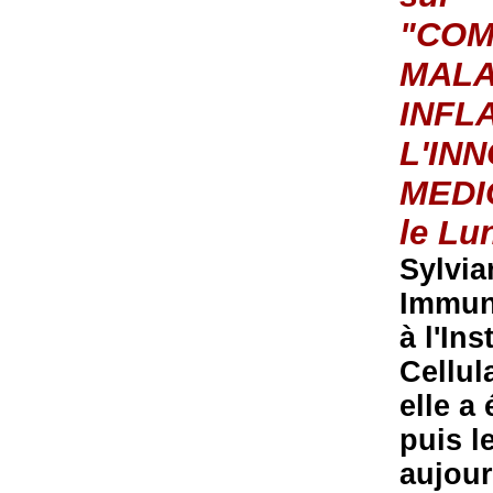
"COM
MALA
INFL
L'IN
MEDI
le Lu
Sylvia
Immun
à l'In
Cellul
elle a
puis l
aujour