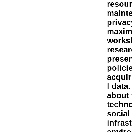
resour
mainte
privac
maximi
worksh
resear
presen
polici
acquir
l data
about
techno
social
infras