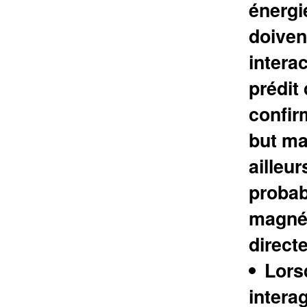
énergi
doiven
interac
prédit
confir
but ma
ailleu
probab
magnét
direct
Lors
intera