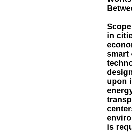
Betwee
Scope:
in cit
econo
smart 
techno
design
upon i
energy
transp
center
enviro
is req