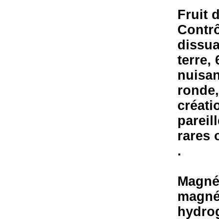
Fruit 
Contrô
dissua
terre,
nuisan
ronde,
créati
pareil
rares 
.
Magné
magné
hydro