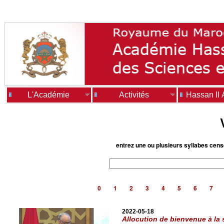
L'Académie
Activités
Hassan II
entrez une ou plusieurs syllabes cen
0
1
2
3
4
5
6
7
2022-05-18
Allocution de bienvenue à la 