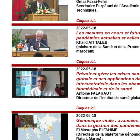
Omar Fassi-Fehri
Secrétaire Perpétuel de l'Académie
Techniques.
Cliquez ici..
2022-05-18
Les mesures en cours et futur
pandémies actuelles et celles
Khalid AIT TALEB
(ministre de la Santé et de la Prot
marocain)
Cliquez ici..
2022-05-18
Prévoir et gérer les crises san
globale et ses applications d
intersectorielle dans les cha
biomédicale et de la santé
Antoine FALAHAUT
Directeur de l'institut de santé glo
Cliquez ici..
2022-05-18
Génomique virale : avancées 
dans la gestion des pandémi
El Mostapha El FAHIME
(Directeur de la plateforme génomi
Rabat, Maroc) :